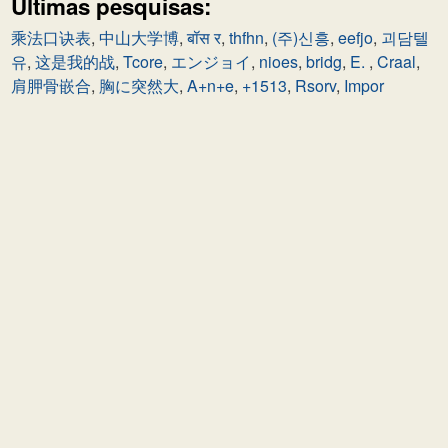
Últimas pesquisas:
乘法口诀表
,
中山大学博
,
बॉस र
,
thfhn
,
(주)신흥
,
eefjo
,
괴담텔
유
,
这是我的战
,
Tcore
,
エンジョイ
,
nioes
,
bridg
,
E.
,
Craal
,
肩胛骨嵌合
,
胸に突然大
,
A+n+e
,
+1513
,
Rsorv
,
Impor