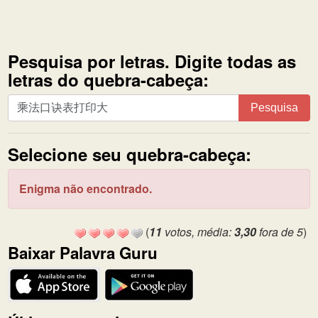
Pesquisa por letras. Digite todas as
letras do quebra-cabeça:
Pesquisa
Pesquisa
por
letras.
Selecione seu quebra-cabeça:
Digite
todas
as
Enigma não encontrado.
letras
do
(
11
votos, média:
3,30
fora de 5
)
quebra-
Baixar Palavra Guru
cabeça: