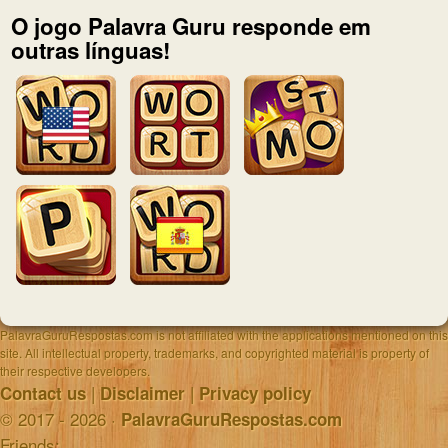
O jogo Palavra Guru responde em
outras línguas!
PalavraGuruRespostas.com is not affiliated with the applications mentioned on this
site. All intellectual property, trademarks, and copyrighted material is property of
their respective developers.
|
|
Contact us
Disclaimer
Privacy policy
© 2017 - 2026 ·
PalavraGuruRespostas.com
Friends: