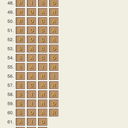
48.
R
I
S
O
49.
R
O
A
N
50.
R
O
C
A
51.
R
O
S
A
52.
R
O
Ç
A
53.
S
A
C
O
54.
S
A
C
Ó
55.
S
A
I
R
56.
S
A
R
I
57.
S
C
A
R
58.
S
I
N
A
59.
S
I
N
O
60.
S
O
A
R
61.
A
I
O