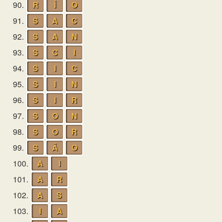
90.
R
Í
O
91.
S
A
C
92.
S
A
N
93.
S
C
I
94.
S
I
C
95.
S
I
N
96.
S
I
R
97.
S
O
N
98.
S
O
R
99.
S
Ã
O
100.
A
I
101.
A
R
102.
A
S
103.
I
A