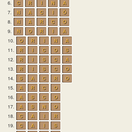
6.
C
R
I
N
A
7.
N
A
C
I
Ó
8.
N
A
R
C
O
9.
N
O
R
I
A
10.
O
R
I
N
A
11.
R
I
C
O
S
12.
R
I
S
C
A
13.
R
I
S
C
O
14.
S
A
C
R
O
15.
A
R
C
O
16.
A
S
C
O
17.
A
S
N
O
18.
C
A
I
R
19.
C
A
I
S