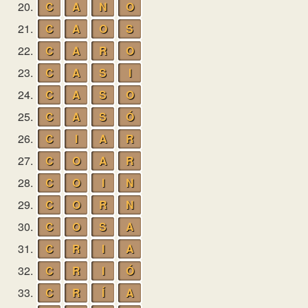
20.
C
A
N
O
21.
C
A
O
S
22.
C
A
R
O
23.
C
A
S
I
24.
C
A
S
O
25.
C
A
S
Ó
26.
C
I
A
R
27.
C
O
A
R
28.
C
O
I
N
29.
C
O
R
N
30.
C
O
S
A
31.
C
R
I
A
32.
C
R
I
Ó
33.
C
R
Í
A