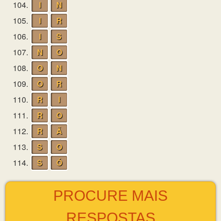
104.
I
N
105.
I
R
106.
I
S
107.
N
O
108.
O
N
109.
O
R
110.
R
I
111.
R
O
112.
R
Ã
113.
S
O
114.
S
Ó
PROCURE MAIS
RESPOSTAS