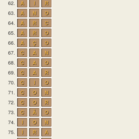
62.
A
I
R
63.
A
N
O
64.
A
R
C
65.
A
R
O
66.
A
Ç
O
67.
C
A
N
68.
C
A
O
69.
C
A
R
70.
C
I
O
71.
C
O
N
72.
C
O
R
73.
C
Ã
O
74.
I
O
N
75.
I
R
A