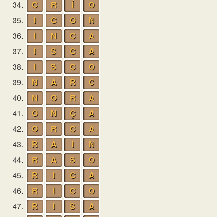
34.
C
R
Í
O
35.
I
C
O
N
36.
I
N
C
A
37.
I
S
C
A
38.
I
S
C
O
39.
N
A
R
C
40.
N
O
R
A
41.
O
N
Ç
A
42.
O
R
C
A
43.
R
A
I
N
44.
R
A
S
O
45.
R
I
C
A
46.
R
I
C
O
47.
R
I
S
A