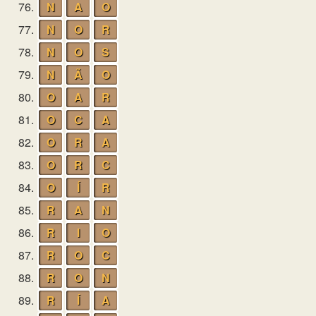
76.
N
A
O
77.
N
O
R
78.
N
O
S
79.
N
Ã
O
80.
O
A
R
81.
O
C
A
82.
O
R
A
83.
O
R
C
84.
O
Í
R
85.
R
A
N
86.
R
I
O
87.
R
O
C
88.
R
O
N
89.
R
Í
A