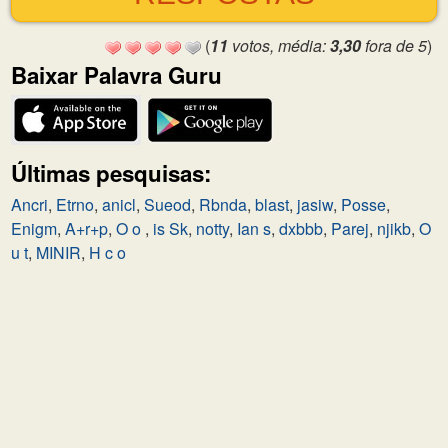
(
11
votos, média:
3,30
fora de 5
)
Baixar Palavra Guru
Últimas pesquisas:
Ancri
,
Etrno
,
anicl
,
Sueod
,
Rbnda
,
blast
,
jasiw
,
Posse
,
Enigm
,
A+r+p
,
O o
,
is Sk
,
notty
,
Ian s
,
dxbbb
,
Parej
,
njikb
,
O
u t
,
MINIR
,
H c o