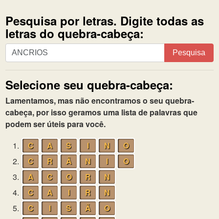
Pesquisa por letras. Digite todas as
letras do quebra-cabeça:
Pesquisa
Pesquisa
por
letras.
Selecione seu quebra-cabeça:
Digite
todas
Lamentamos, mas não encontramos o seu quebra-
as
cabeça, por isso geramos uma lista de palavras que
letras
podem ser úteis para você.
do
quebra-
1.
C
A
S
I
N
O
cabeça:
2.
C
R
Â
N
I
O
3.
A
C
O
R
N
4.
C
A
I
R
N
5.
C
I
S
Ã
O