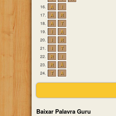
16.
A
I
17.
A
R
18.
A
T
19.
I
A
20.
I
R
21.
I
T
22.
R
I
23.
R
Ã
24.
T
A
Baixar Palavra Guru