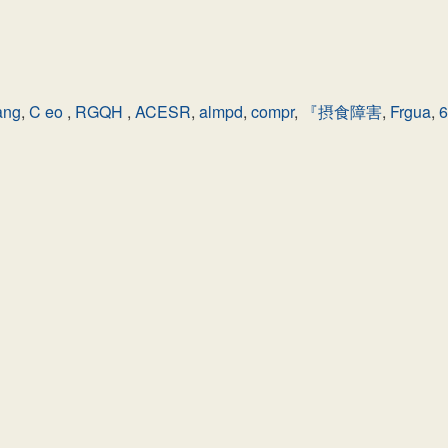
ang
,
C eo
,
RGQH
,
ACESR
,
almpd
,
compr
,
『摂食障害
,
Frgua
,
6