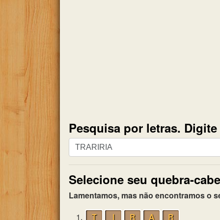
Pesquisa por letras. Digit
Pesquisa
por
letras.
Selecione seu quebra-cabe
Digite
todas
Lamentamos, mas não encontramos o seu 
as
letras
1.
T
I
R
A
R