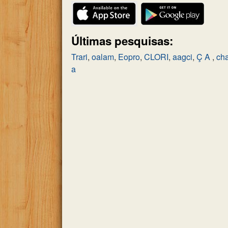
Últimas pesquisas:
Trari
,
oalam
,
Eopro
,
CLORI
,
aagci
,
Ç A
,
ch
a