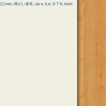
浙江man
,
障がい者求
,
utp e
,
0,s/
,
S T N
,
toshi