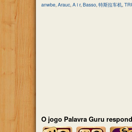
anwbe
,
Arauc
,
A i r
,
Basso
,
特斯拉车机
,
TR
O jogo Palavra Guru respond