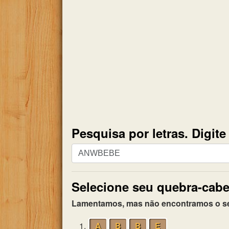
Pesquisa por letras. Digit
Pesquisa
por
letras.
Selecione seu quebra-cabe
Digite
todas
Lamentamos, mas não encontramos o seu 
as
letras
1.
A
B
B
E