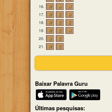
16.
W
A
N
17.
W
E
B
18.
W
E
E
19.
W
E
N
20.
B
E
21.
W
E
Baixar Palavra Guru
Últimas pesquisas: