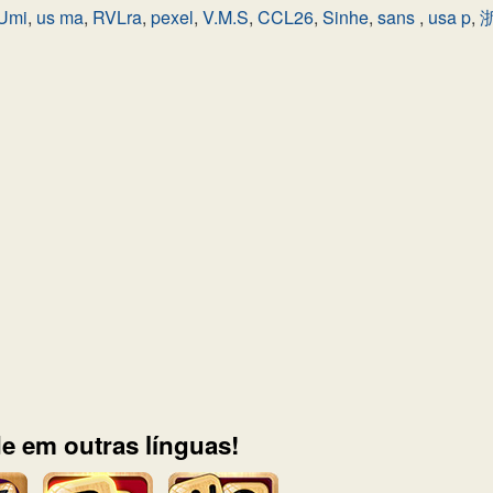
Umi
,
us ma
,
RVLra
,
pexel
,
V.M.S
,
CCL26
,
Sinhe
,
sans
,
usa p
,
e em outras línguas!