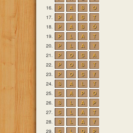
16.
P
A
S
O
17.
P
A
S
T
18.
P
A
S
Ó
19.
P
L
A
T
20.
P
L
A
Y
21.
P
O
S
A
22.
P
O
S
T
23.
P
O
S
Y
24.
S
A
L
T
25.
S
A
P
O
26.
S
L
A
P
27.
S
L
A
T
28.
S
L
A
Y
29.
S
L
O
P