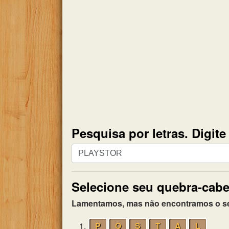
Pesquisa por letras. Digit
Pesquisa
por
letras.
Selecione seu quebra-cabe
Digite
todas
Lamentamos, mas não encontramos o seu 
as
letras
1.
P
O
S
T
A
L