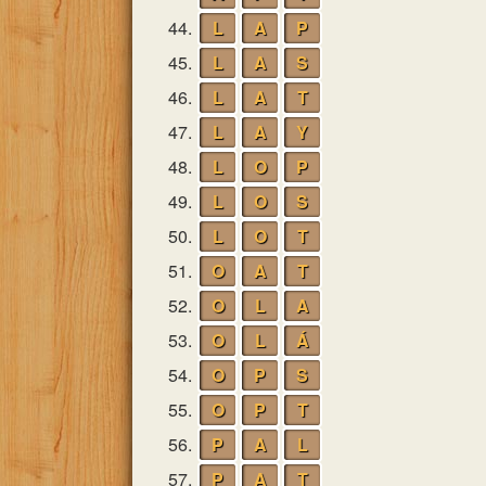
44.
L
A
P
45.
L
A
S
46.
L
A
T
47.
L
A
Y
48.
L
O
P
49.
L
O
S
50.
L
O
T
51.
O
A
T
52.
O
L
A
53.
O
L
Á
54.
O
P
S
55.
O
P
T
56.
P
A
L
57.
P
A
T