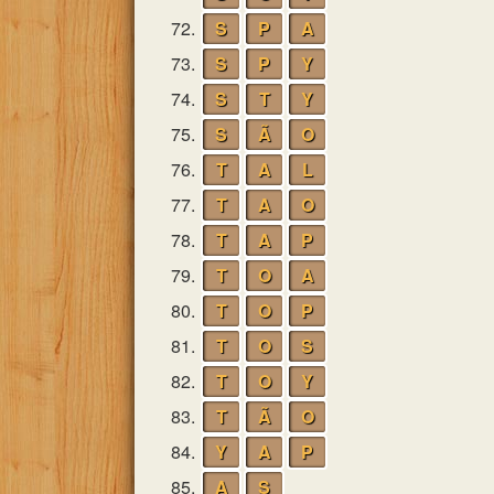
72.
S
P
A
73.
S
P
Y
74.
S
T
Y
75.
S
Ã
O
76.
T
A
L
77.
T
A
O
78.
T
A
P
79.
T
O
A
80.
T
O
P
81.
T
O
S
82.
T
O
Y
83.
T
Ã
O
84.
Y
A
P
85.
A
S