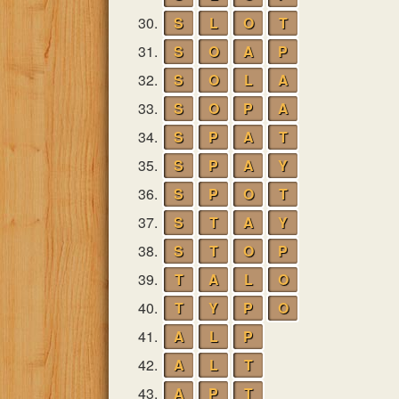
30.
S
L
O
T
31.
S
O
A
P
32.
S
O
L
A
33.
S
O
P
A
34.
S
P
A
T
35.
S
P
A
Y
36.
S
P
O
T
37.
S
T
A
Y
38.
S
T
O
P
39.
T
A
L
O
40.
T
Y
P
O
41.
A
L
P
42.
A
L
T
43.
A
P
T