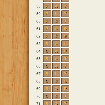
58.
P
A
Y
59.
P
L
Y
60.
P
O
T
61.
P
Ã
O
62.
P
Ó
S
63.
S
A
L
64.
S
A
P
65.
S
A
T
66.
S
A
Y
67.
S
L
Y
68.
S
O
L
69.
S
O
P
70.
S
O
T
71.
S
O
Y