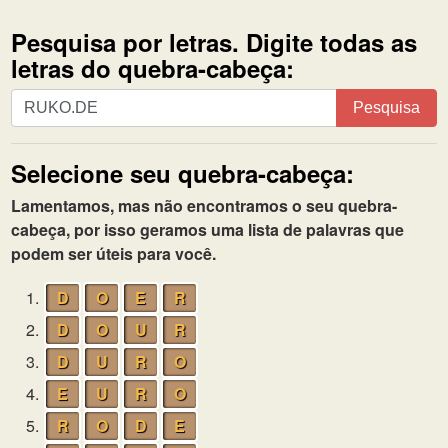
Pesquisa por letras. Digite todas as
letras do quebra-cabeça:
Pesquisa
Pesquisa
por
letras.
Selecione seu quebra-cabeça:
Digite
todas
Lamentamos, mas não encontramos o seu quebra-
as
cabeça, por isso geramos uma lista de palavras que
letras
podem ser úteis para você.
do
quebra-
1.
D
O
E
R
cabeça:
2.
D
O
U
R
3.
D
U
R
O
4.
E
U
R
O
5.
R
O
D
E