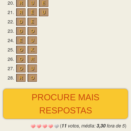
20.
R
U
E
21.
R
É
U
22.
D
E
23.
D
O
24.
E
U
25.
O
K
26.
O
R
27.
O
U
28.
R
O
PROCURE MAIS
RESPOSTAS
(
11
votos, média:
3,30
fora de 5
)