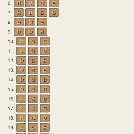
6.
R
U
D
E
7.
R
U
D
O
8.
D
O
E
9.
D
O
R
10.
D
U
E
11.
D
U
O
12.
O
D
E
13.
O
R
E
14.
O
U
D
15.
O
U
R
16.
R
E
D
17.
R
E
O
18.
R
O
D
19.
R
O
E