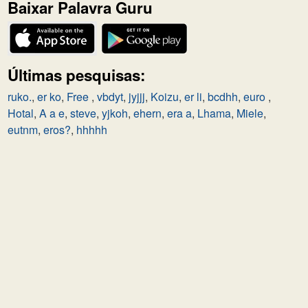
Baixar Palavra Guru
Últimas pesquisas:
ruko.
,
er ko
,
Free
,
vbdyt
,
jyjjj
,
Koizu
,
er li
,
bcdhh
,
euro
,
Hotal
,
A a e
,
steve
,
yjkoh
,
ehern
,
era a
,
Lhama
,
Miele
,
eutnm
,
eros?
,
hhhhh