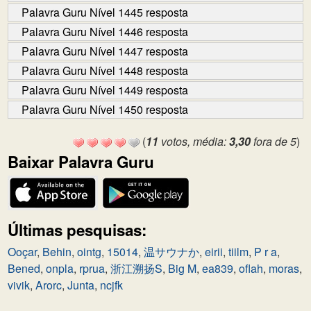
Palavra Guru Nível 1445 resposta
Palavra Guru Nível 1446 resposta
Palavra Guru Nível 1447 resposta
Palavra Guru Nível 1448 resposta
Palavra Guru Nível 1449 resposta
Palavra Guru Nível 1450 resposta
(
11
votos, média:
3,30
fora de 5
)
Baixar Palavra Guru
Últimas pesquisas:
Ooçar
,
Behin
,
ointg
,
15014
,
温サウナか
,
eirii
,
tiilm
,
P r a
,
Bened
,
onpla
,
rprua
,
浙江溯扬S
,
Big M
,
ea839
,
oflah
,
moras
,
vivik
,
Arorc
,
Junta
,
ncjfk