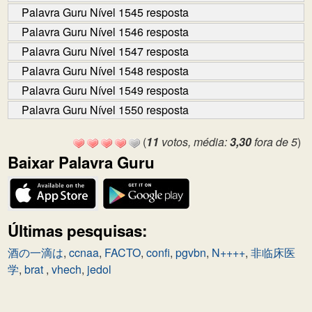
Palavra Guru Nível 1545 resposta
Palavra Guru Nível 1546 resposta
Palavra Guru Nível 1547 resposta
Palavra Guru Nível 1548 resposta
Palavra Guru Nível 1549 resposta
Palavra Guru Nível 1550 resposta
(
11
votos, média:
3,30
fora de 5
)
Baixar Palavra Guru
Últimas pesquisas:
酒の一滴は
,
ccnaa
,
FACTO
,
confi
,
pgvbn
,
N++++
,
非临床医
学
,
brat
,
vhech
,
jedol