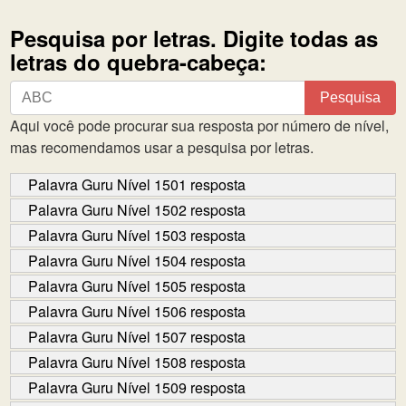
Pesquisa por letras. Digite todas as
letras do quebra-cabeça:
Pesquisa
Pesquisa
por
Aqui você pode procurar sua resposta por número de nível,
letras.
mas recomendamos usar a pesquisa por letras.
Digite
todas
Palavra Guru Nível 1501 resposta
as
Palavra Guru Nível 1502 resposta
letras
Palavra Guru Nível 1503 resposta
do
Palavra Guru Nível 1504 resposta
quebra-
cabeça:
Palavra Guru Nível 1505 resposta
Palavra Guru Nível 1506 resposta
Palavra Guru Nível 1507 resposta
Palavra Guru Nível 1508 resposta
Palavra Guru Nível 1509 resposta