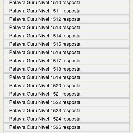
Palavra Guru Nível 1510 resposta
Palavra Guru Nível 1511 resposta
Palavra Guru Nível 1512 resposta
Palavra Guru Nível 1513 resposta
Palavra Guru Nível 1514 resposta
Palavra Guru Nível 1515 resposta
Palavra Guru Nível 1516 resposta
Palavra Guru Nível 1517 resposta
Palavra Guru Nível 1518 resposta
Palavra Guru Nível 1519 resposta
Palavra Guru Nível 1520 resposta
Palavra Guru Nível 1521 resposta
Palavra Guru Nível 1522 resposta
Palavra Guru Nível 1523 resposta
Palavra Guru Nível 1524 resposta
Palavra Guru Nível 1525 resposta