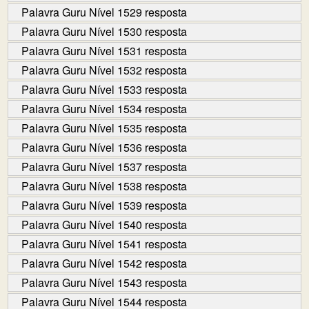
Palavra Guru Nível 1529 resposta
Palavra Guru Nível 1530 resposta
Palavra Guru Nível 1531 resposta
Palavra Guru Nível 1532 resposta
Palavra Guru Nível 1533 resposta
Palavra Guru Nível 1534 resposta
Palavra Guru Nível 1535 resposta
Palavra Guru Nível 1536 resposta
Palavra Guru Nível 1537 resposta
Palavra Guru Nível 1538 resposta
Palavra Guru Nível 1539 resposta
Palavra Guru Nível 1540 resposta
Palavra Guru Nível 1541 resposta
Palavra Guru Nível 1542 resposta
Palavra Guru Nível 1543 resposta
Palavra Guru Nível 1544 resposta