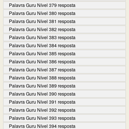
Palavra Guru Nível 379 resposta
Palavra Guru Nível 380 resposta
Palavra Guru Nível 381 resposta
Palavra Guru Nível 382 resposta
Palavra Guru Nível 383 resposta
Palavra Guru Nível 384 resposta
Palavra Guru Nível 385 resposta
Palavra Guru Nível 386 resposta
Palavra Guru Nível 387 resposta
Palavra Guru Nível 388 resposta
Palavra Guru Nível 389 resposta
Palavra Guru Nível 390 resposta
Palavra Guru Nível 391 resposta
Palavra Guru Nível 392 resposta
Palavra Guru Nível 393 resposta
Palavra Guru Nível 394 resposta