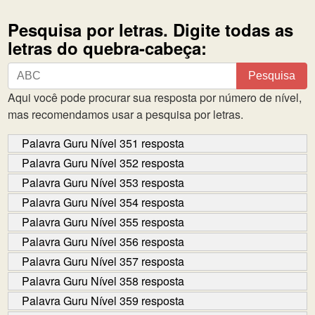
Pesquisa por letras. Digite todas as
letras do quebra-cabeça:
Pesquisa
Pesquisa
por
Aqui você pode procurar sua resposta por número de nível,
letras.
mas recomendamos usar a pesquisa por letras.
Digite
todas
Palavra Guru Nível 351 resposta
as
Palavra Guru Nível 352 resposta
letras
Palavra Guru Nível 353 resposta
do
Palavra Guru Nível 354 resposta
quebra-
cabeça:
Palavra Guru Nível 355 resposta
Palavra Guru Nível 356 resposta
Palavra Guru Nível 357 resposta
Palavra Guru Nível 358 resposta
Palavra Guru Nível 359 resposta