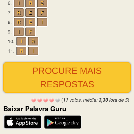
6.
I
R
E
7.
R
E
F
8.
R
E
I
9.
I
F
10.
I
R
11.
R
I
PROCURE MAIS
RESPOSTAS
(
11
votos, média:
3,30
fora de 5
)
Baixar Palavra Guru