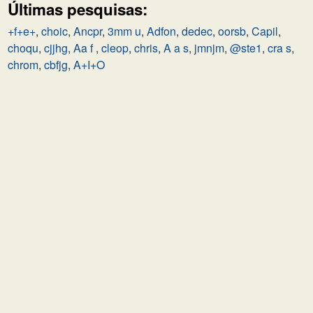
Últimas pesquisas:
+f+e+
,
choic
,
Ancpr
,
3mm u
,
Adfon
,
dedec
,
oorsb
,
Capil
,
choqu
,
cjjhg
,
Aa f
,
cleop
,
chris
,
A a s
,
jmnjm
,
@ste1
,
cra s
,
chrom
,
cbfjg
,
A+I+O