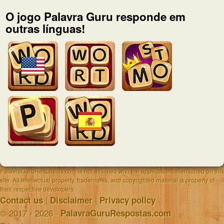
O jogo Palavra Guru responde em
outras línguas!
PalavraGuruRespostas.com is not affiliated with the applications mentioned on this
site. All intellectual property, trademarks, and copyrighted material is property of
their respective developers.
|
|
Contact us
Disclaimer
Privacy policy
© 2017 - 2026 ·
PalavraGuruRespostas.com