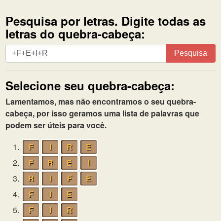
Pesquisa por letras. Digite todas as
letras do quebra-cabeça:
Pesquisa
Pesquisa
por
letras.
Selecione seu quebra-cabeça:
Digite
todas
Lamentamos, mas não encontramos o seu quebra-
as
cabeça, por isso geramos uma lista de palavras que
letras
podem ser úteis para você.
do
quebra-
1.
F
I
R
E
cabeça:
2.
F
R
E
I
3.
R
I
F
E
4.
F
I
E
5.
F
I
R