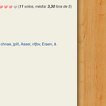
(
11
votos, média:
3,30
fora de 5
)
,
chnae
,
jplll
,
Assei
,
nfjbv
,
Eraen
,
&