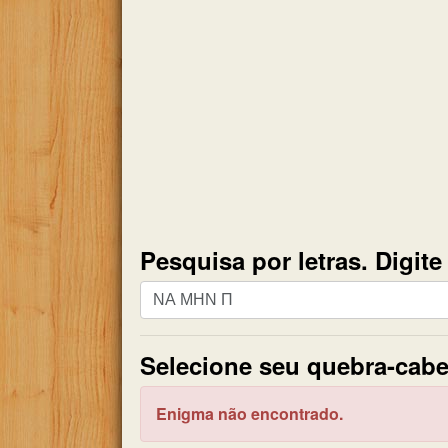
Pesquisa por letras. Digit
Pesquisa
por
letras.
Selecione seu quebra-cabe
Digite
todas
as
Enigma não encontrado.
letras