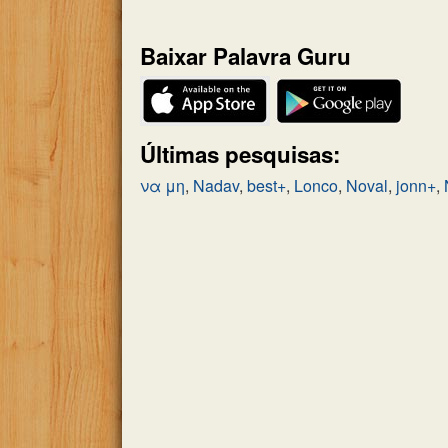
do
quebra-
Baixar Palavra Guru
cabeça:
Últimas pesquisas:
να μη
,
Nadav
,
best+
,
Lonco
,
Noval
,
jonn+
,