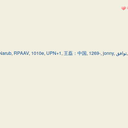
Narub
,
RPAAV
,
1010e
,
UPN+1
,
王磊：中国
,
1269-
,
jonny
,
توافق