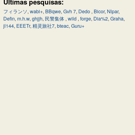
Últimas pesquisas:
フィランソ
,
wabi+
,
BBqwe
,
Gvh 7
,
Dedo
,
Bicor
,
Nlpar
,
Defin
,
m.h.w
,
ghjjh
,
民警集体
,
wild
,
forge
,
Dia%2
,
Graha
,
jl144
,
EEETr
,
精灵旅社7
,
bteac
,
Guru+