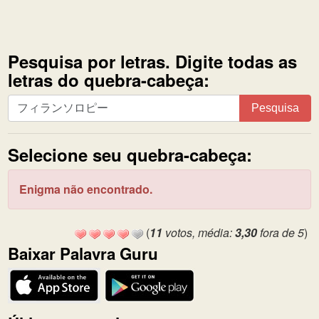
Pesquisa por letras. Digite todas as
letras do quebra-cabeça:
Pesquisa
Pesquisa
por
letras.
Selecione seu quebra-cabeça:
Digite
todas
as
Enigma não encontrado.
letras
do
(
11
votos, média:
3,30
fora de 5
)
quebra-
Baixar Palavra Guru
cabeça: