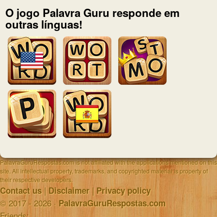
O jogo Palavra Guru responde em
outras línguas!
PalavraGuruRespostas.com is not affiliated with the applications mentioned on this
site. All intellectual property, trademarks, and copyrighted material is property of
their respective developers.
|
|
Contact us
Disclaimer
Privacy policy
© 2017 - 2026 ·
PalavraGuruRespostas.com
Friends: