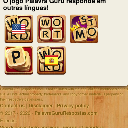
O jogo Palavra Guru responde em
outras línguas!
PalavraGuruRespostas.com is not affiliated with the applications mentioned on this
site. All intellectual property, trademarks, and copyrighted material is property of
their respective developers.
|
|
Contact us
Disclaimer
Privacy policy
© 2017 - 2026 ·
PalavraGuruRespostas.com
Friends:
|
Wordscapes help answers
words of wonders