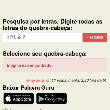
Pesquisa por letras. Digite todas as
letras do quebra-cabeça:
Pesquisa
Pesquisa
por
letras.
Selecione seu quebra-cabeça:
Digite
todas
as
Enigma não encontrado.
letras
do
(
11
votos, média:
3,30
fora de 5
)
quebra-
Baixar Palavra Guru
cabeça: