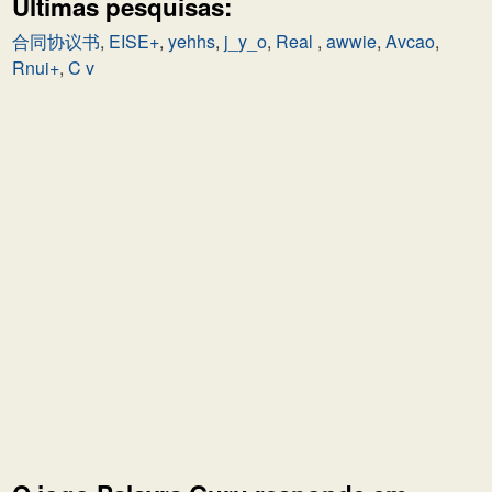
Últimas pesquisas:
合同协议书
,
EISE+
,
yehhs
,
j_y_o
,
Real
,
awwie
,
Avcao
,
Rnui+
,
C v