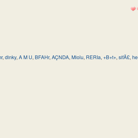
r
,
dinky
,
A M U
,
BFAHr
,
AÇNDA
,
Miolu
,
RERIa
,
+B+t+
,
sifÃ£
,
he