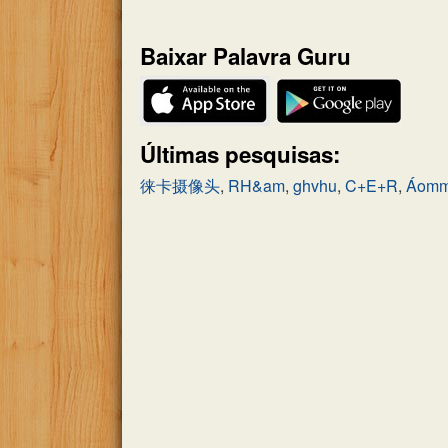
do
quebra-
Baixar Palavra Guru
cabeça:
Últimas pesquisas:
徕卡摄像头
,
RH&am
,
ghvhu
,
C+E+R
,
Áomm