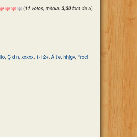
(
11
votos, média:
3,30
fora de 5
)
llo
,
Ç d n
,
xxxxx
,
1-12+
,
Á t e
,
hhjgv
,
Froci