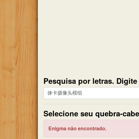
Pesquisa por letras. Digit
Pesquisa
por
letras.
Selecione seu quebra-cabe
Digite
todas
as
Enigma não encontrado.
letras