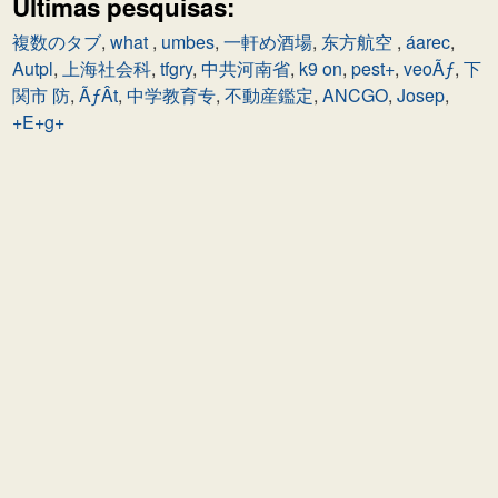
Últimas pesquisas:
複数のタブ
,
what
,
umbes
,
一軒め酒場
,
东方航空
,
áarec
,
Autpl
,
上海社会科
,
tfgry
,
中共河南省
,
k9 on
,
pest+
,
veoÃƒ
,
下
関市 防
,
ÃƒÂt
,
中学教育专
,
不動産鑑定
,
ANCGO
,
Josep
,
+E+g+