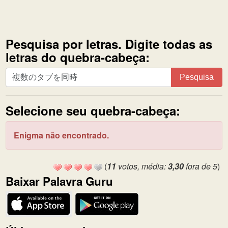
Pesquisa por letras. Digite todas as
letras do quebra-cabeça:
Pesquisa
Pesquisa
por
letras.
Selecione seu quebra-cabeça:
Digite
todas
as
Enigma não encontrado.
letras
do
(
11
votos, média:
3,30
fora de 5
)
quebra-
Baixar Palavra Guru
cabeça: