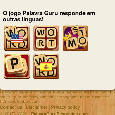
O jogo Palavra Guru responde em
outras línguas!
PalavraGuruRespostas.com is not affiliated with the applications mentioned on this
site. All intellectual property, trademarks, and copyrighted material is property of
their respective developers.
|
|
Contact us
Disclaimer
Privacy policy
© 2017 - 2026 ·
PalavraGuruRespostas.com