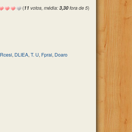
(
11
votos, média:
3,30
fora de 5
)
Rcesi
,
DLIEA
,
T. U
,
Fprai
,
Doaro