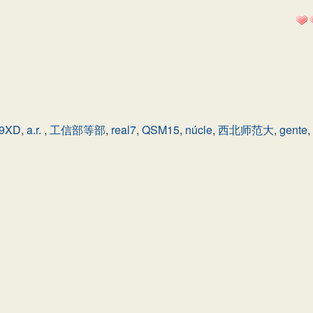
y9XD
,
a.r.
,
工信部等部
,
real7
,
QSM15
,
núcle
,
西北师范大
,
gente
,