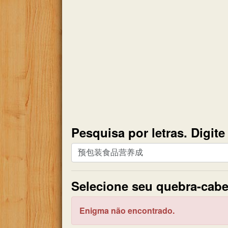
Pesquisa por letras. Digit
Pesquisa
por
letras.
Selecione seu quebra-cabe
Digite
todas
as
Enigma não encontrado.
letras