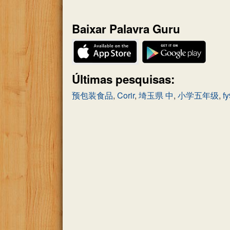
do
quebra-
Baixar Palavra Guru
cabeça:
Últimas pesquisas:
预包装食品
,
Corir
,
埼玉県 中
,
小学五年级
,
f