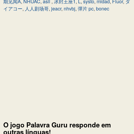
期见闻A
,
NHUAC
,
asll
,
冰封王座1
,
L
,
systo
,
midad
,
Fluor
,
ダ
イアコー
,
人人剧场哥
,
jeacr
,
nhvbj
,
彈片 pc
,
bonec
O jogo Palavra Guru responde em
outras línguas!