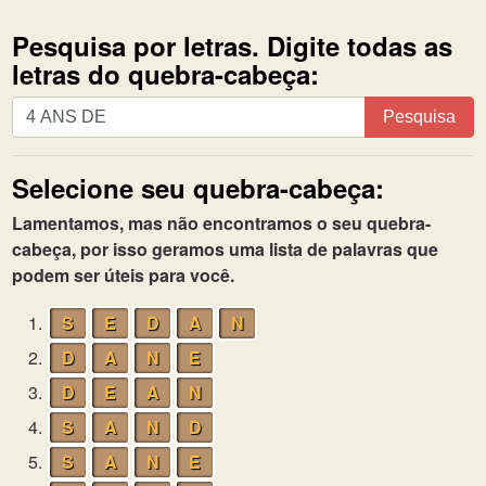
Pesquisa por letras. Digite todas as
letras do quebra-cabeça:
Pesquisa
Pesquisa
por
letras.
Selecione seu quebra-cabeça:
Digite
todas
Lamentamos, mas não encontramos o seu quebra-
as
cabeça, por isso geramos uma lista de palavras que
letras
podem ser úteis para você.
do
quebra-
1.
S
E
D
A
N
cabeça:
2.
D
A
N
E
3.
D
E
A
N
4.
S
A
N
D
5.
S
A
N
E