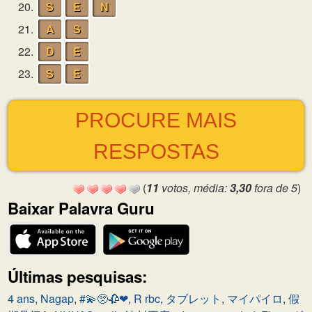
20.
S
E
N
21.
A
S
22.
D
E
23.
S
E
PROCURE MAIS
RESPOSTAS
(
11
votos, média:
3,30
fora de 5
)
Baixar Palavra Guru
Últimas pesquisas:
4 ans
,
Nagap
,
#💫🥺🥀❤
,
R rbc
,
タブレット
,
マイパイロ
,
假