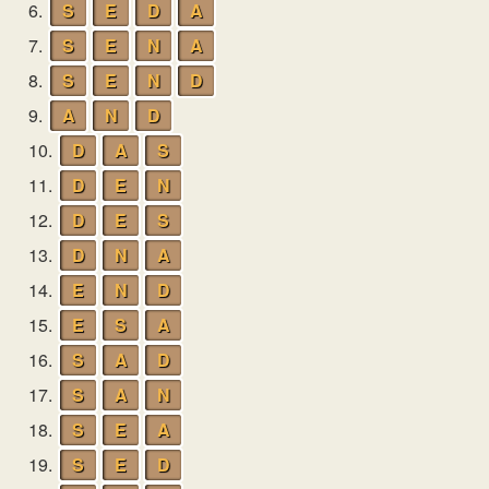
6.
S
E
D
A
7.
S
E
N
A
8.
S
E
N
D
9.
A
N
D
10.
D
A
S
11.
D
E
N
12.
D
E
S
13.
D
N
A
14.
E
N
D
15.
E
S
A
16.
S
A
D
17.
S
A
N
18.
S
E
A
19.
S
E
D