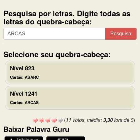
Pesquisa por letras. Digite todas as
letras do quebra-cabeça:
Pesquisa
Pesquisa
por
letras.
Selecione seu quebra-cabeça:
Digite
todas
Nível 823
as
letras
Cartas: ASARC
do
quebra-
Nível 1241
cabeça:
Cartas: ARCAS
(
11
votos, média:
3,30
fora de 5
)
Baixar Palavra Guru