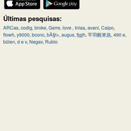
Últimas pesquisas:
ARCas
,
codig
,
broke
,
Garre
,
love
,
tniaa
,
avani
,
Caipo
,
flowh
,
y9000
,
bconc
,
bÃ§t+
,
augus
,
fjgjh
,
芊羽醒來急
,
490 e
,
bülen
,
d e v
,
Negav
,
Rublo