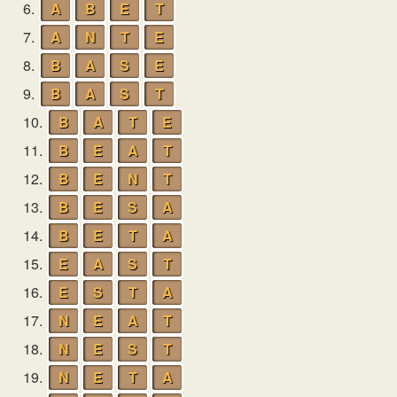
6.
A
B
E
T
7.
A
N
T
E
8.
B
A
S
E
9.
B
A
S
T
10.
B
A
T
E
11.
B
E
A
T
12.
B
E
N
T
13.
B
E
S
A
14.
B
E
T
A
15.
E
A
S
T
16.
E
S
T
A
17.
N
E
A
T
18.
N
E
S
T
19.
N
E
T
A