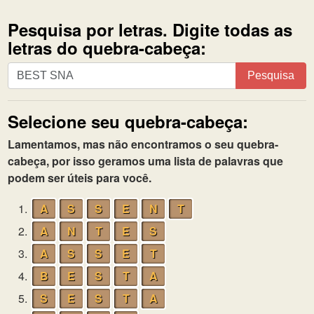
Pesquisa por letras. Digite todas as
letras do quebra-cabeça:
Pesquisa
Pesquisa
por
letras.
Selecione seu quebra-cabeça:
Digite
todas
Lamentamos, mas não encontramos o seu quebra-
as
cabeça, por isso geramos uma lista de palavras que
letras
podem ser úteis para você.
do
quebra-
1.
A
S
S
E
N
T
cabeça:
2.
A
N
T
E
S
3.
A
S
S
E
T
4.
B
E
S
T
A
5.
S
E
S
T
A