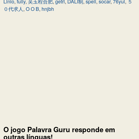
Linlo
,
fully
,
吴玉程合肥
,
getri
,
DALI制
,
spell
,
socar
,
76yui
,
５
０代求人
,
O O B
,
hnjbh
O jogo Palavra Guru responde em
outras línguas!