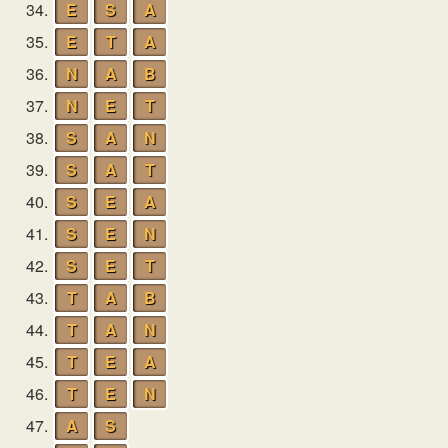
34.
E
S
A
35.
E
T
A
36.
N
A
B
37.
N
E
T
38.
S
A
N
39.
S
A
T
40.
S
E
A
41.
S
E
N
42.
S
E
T
43.
T
A
B
44.
T
A
N
45.
T
E
A
46.
T
E
N
47.
A
S