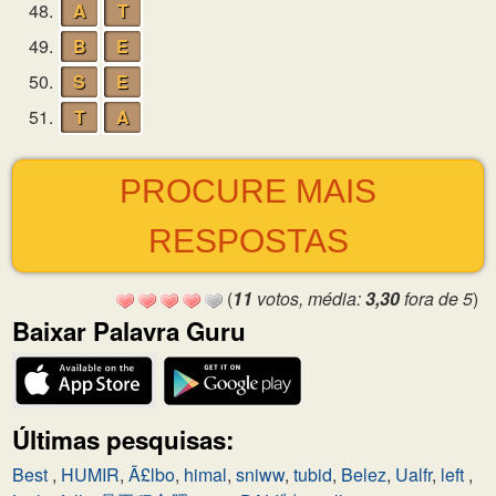
48.
A
T
49.
B
E
50.
S
E
51.
T
A
PROCURE MAIS
RESPOSTAS
(
11
votos, média:
3,30
fora de 5
)
Baixar Palavra Guru
Últimas pesquisas:
Best
,
HUMIR
,
Ã£lbo
,
himal
,
sniww
,
tubid
,
Belez
,
Ualfr
,
left
,