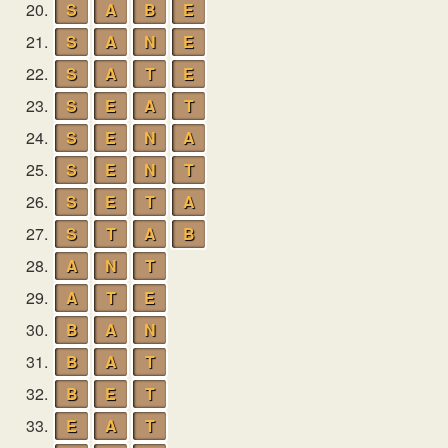
20.
S
A
B
E
21.
S
A
N
E
22.
S
A
T
E
23.
S
E
A
T
24.
S
E
N
A
25.
S
E
N
T
26.
S
E
T
A
27.
S
T
A
B
28.
A
N
T
29.
A
T
E
30.
B
A
N
31.
B
A
T
32.
B
E
T
33.
E
A
T