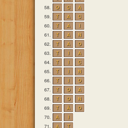
58.
O
C
A
59.
T
A
C
60.
T
A
I
61.
T
A
N
62.
T
A
O
63.
T
I
A
64.
T
I
C
65.
T
I
N
66.
T
I
O
67.
T
O
A
68.
T
O
N
69.
T
Ã
O
70.
A
I
71.
A
T