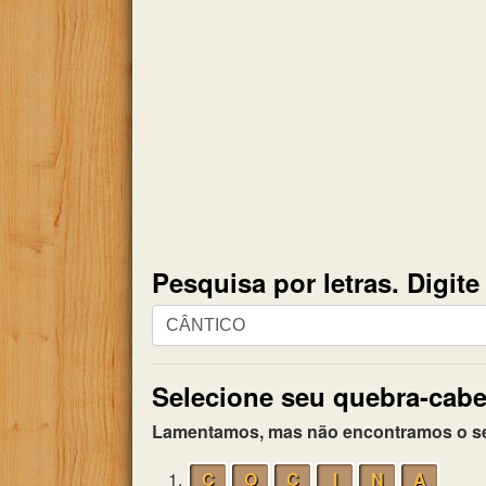
Pesquisa por letras. Digit
Pesquisa
por
letras.
Selecione seu quebra-cabe
Digite
todas
Lamentamos, mas não encontramos o seu 
as
letras
1.
C
O
C
I
N
A