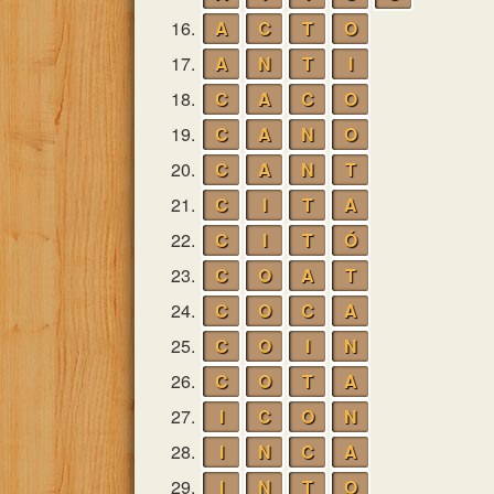
16.
A
C
T
O
17.
A
N
T
I
18.
C
A
C
O
19.
C
A
N
O
20.
C
A
N
T
21.
C
I
T
A
22.
C
I
T
Ó
23.
C
O
A
T
24.
C
O
C
A
25.
C
O
I
N
26.
C
O
T
A
27.
I
C
O
N
28.
I
N
C
A
29.
I
N
T
O