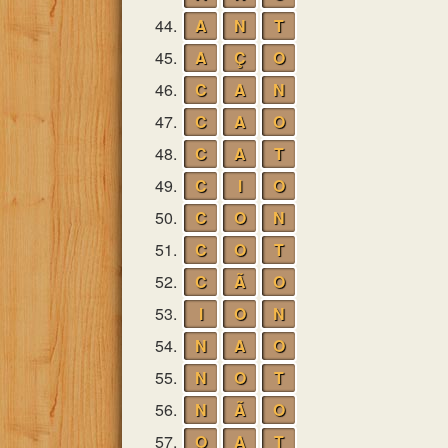
44.
A
N
T
45.
A
Ç
O
46.
C
A
N
47.
C
A
O
48.
C
A
T
49.
C
I
O
50.
C
O
N
51.
C
O
T
52.
C
Ã
O
53.
I
O
N
54.
N
A
O
55.
N
O
T
56.
N
Ã
O
57.
O
A
T