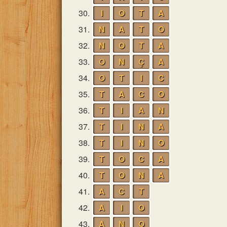
30.
I
O
T
A
31.
N
A
T
O
32.
N
O
T
A
33.
O
N
Ç
A
34.
O
T
I
C
35.
T
A
C
O
36.
T
I
A
N
37.
T
I
N
A
38.
T
I
N
O
39.
T
O
C
A
40.
T
O
N
A
41.
A
C
T
42.
A
I
O
43.
A
N
O