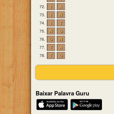
72.
I
A
73.
I
N
74.
I
T
75.
N
O
76.
O
N
77.
T
A
78.
T
O
Baixar Palavra Guru