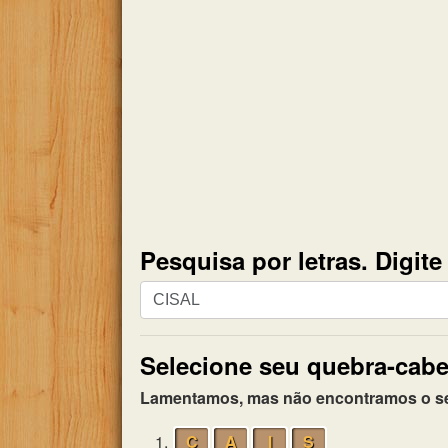
Pesquisa por letras. Digit
Pesquisa
por
letras.
Selecione seu quebra-cabe
Digite
todas
Lamentamos, mas não encontramos o seu 
as
letras
1.
C
A
I
S