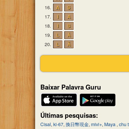
16.
A
S
17.
I
A
18.
I
S
19.
L
Á
20.
L
Ã
Baixar Palavra Guru
Últimas pesquisas:
Cisal
,
ki-67
,
換日幣現金
,
mivi+
,
Maya
,
chu t