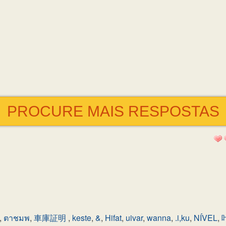
PROCURE MAIS RESPOSTAS
,
ตาชมพ
,
車庫証明
,
keste
,
&
,
Hifat
,
uivar
,
wanna
,
.i,ku
,
NÍVEL
,