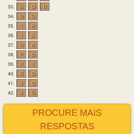
33.
S
O
R
34.
D
O
35.
I
R
36.
I
S
37.
O
R
38.
P
Ó
39.
R
I
40.
R
O
41.
S
O
42.
S
Ó
PROCURE MAIS
RESPOSTAS