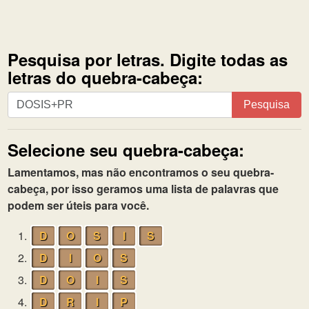
Pesquisa por letras. Digite todas as
letras do quebra-cabeça:
Pesquisa
Pesquisa
por
letras.
Selecione seu quebra-cabeça:
Digite
todas
Lamentamos, mas não encontramos o seu quebra-
as
cabeça, por isso geramos uma lista de palavras que
letras
podem ser úteis para você.
do
quebra-
1.
D
O
S
I
S
cabeça:
2.
D
I
O
S
3.
D
O
I
S
4.
D
R
I
P