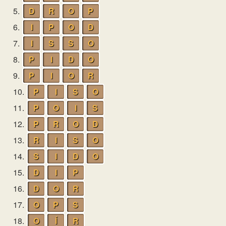
5.
D
R
O
P
6.
I
P
O
D
7.
I
S
S
O
8.
P
I
D
O
9.
P
I
O
R
10.
P
I
S
O
11.
P
O
I
S
12.
P
R
O
D
13.
R
I
S
O
14.
S
I
D
O
15.
D
I
P
16.
D
O
R
17.
O
P
S
18.
O
Í
R