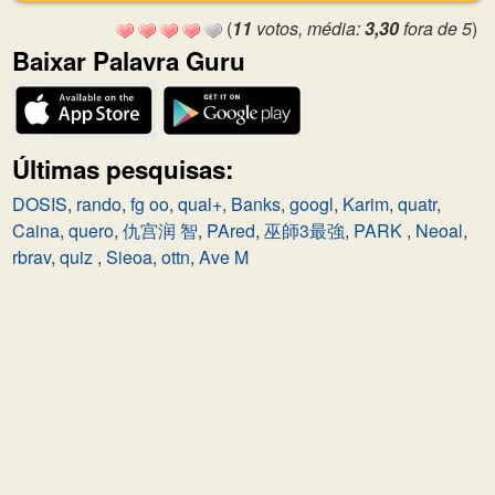
(
11
votos, média:
3,30
fora de 5
)
Baixar Palavra Guru
Últimas pesquisas:
DOSIS
,
rando
,
fg oo
,
qual+
,
Banks
,
googl
,
Karim
,
quatr
,
Caina
,
quero
,
仇宫润 智
,
PAred
,
巫師3最強
,
PARK
,
Neoal
,
rbrav
,
quiz
,
Sieoa
,
ottn
,
Ave M