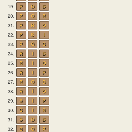
19.
P
O
D
20.
P
O
R
21.
P
R
O
22.
P
S
I
23.
P
Ó
S
24.
R
I
D
25.
R
I
O
26.
R
I
P
27.
R
O
D
28.
R
Í
O
29.
S
I
P
30.
S
I
R
31.
S
O
D
32.
S
O
P