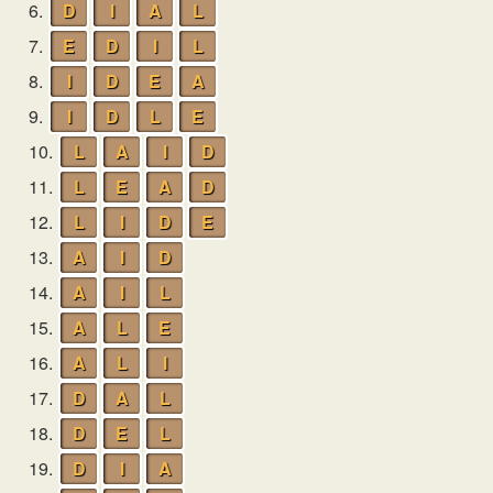
6.
D
I
A
L
7.
E
D
I
L
8.
I
D
E
A
9.
I
D
L
E
10.
L
A
I
D
11.
L
E
A
D
12.
L
I
D
E
13.
A
I
D
14.
A
I
L
15.
A
L
E
16.
A
L
I
17.
D
A
L
18.
D
E
L
19.
D
I
A