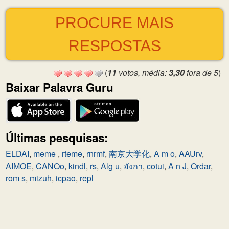
PROCURE MAIS
RESPOSTAS
(
11
votos, média:
3,30
fora de 5
)
Baixar Palavra Guru
Últimas pesquisas:
ELDAI
,
meme
,
rteme
,
rnrmf
,
南京大学化
,
A m o
,
AAUrv
,
AIMOE
,
CANOo
,
kindl
,
rs
,
Alg u
,
ฮังกา
,
cotui
,
A n J
,
Ordar
,
rom s
,
mizuh
,
icpao
,
repl