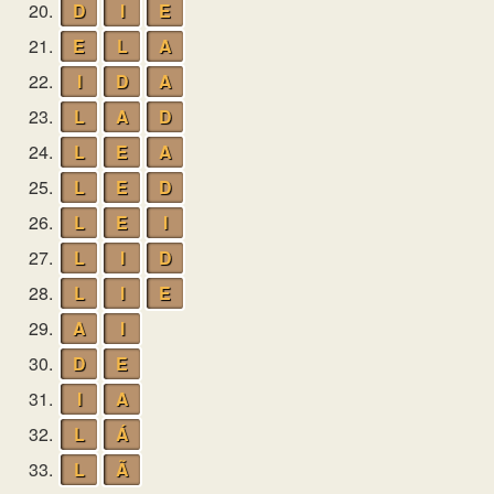
20.
D
I
E
21.
E
L
A
22.
I
D
A
23.
L
A
D
24.
L
E
A
25.
L
E
D
26.
L
E
I
27.
L
I
D
28.
L
I
E
29.
A
I
30.
D
E
31.
I
A
32.
L
Á
33.
L
Ã