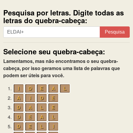
Pesquisa por letras. Digite todas as
letras do quebra-cabeça:
Pesquisa
Pesquisa
por
letras.
Selecione seu quebra-cabeça:
Digite
todas
Lamentamos, mas não encontramos o seu quebra-
as
cabeça, por isso geramos uma lista de palavras que
letras
podem ser úteis para você.
do
quebra-
1.
I
D
E
A
L
cabeça:
2.
A
I
D
E
3.
D
A
L
E
4.
D
E
A
L
5.
D
E
L
I