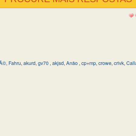
tÃ©
,
Fahru
,
akurd
,
gv70
,
akjsd
,
Anão
,
cp+mp
,
crowe
,
crivk
,
Call