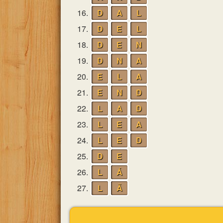
16.
D
A
L
17.
D
E
L
18.
D
E
N
19.
D
N
A
20.
E
L
A
21.
E
N
D
22.
L
A
D
23.
L
E
A
24.
L
E
D
25.
D
E
26.
L
Á
27.
L
Ã