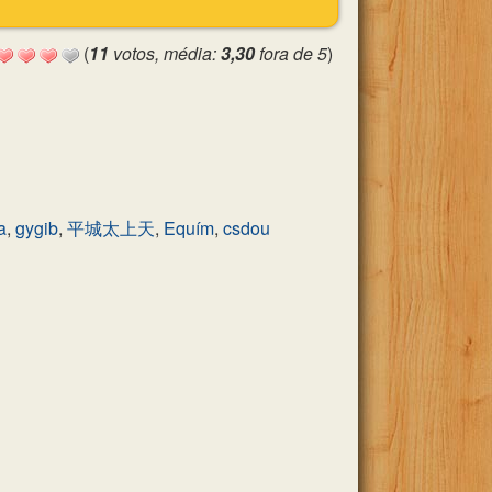
(
11
votos, média:
3,30
fora de 5
)
a
,
gygib
,
平城太上天
,
Equím
,
csdou