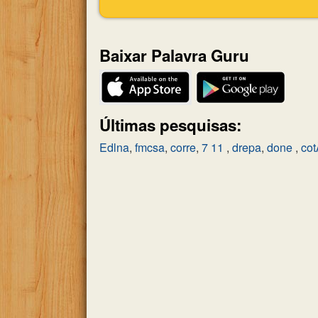
Baixar Palavra Guru
Últimas pesquisas:
Edlna
,
fmcsa
,
corre
,
7 11
,
drepa
,
done
,
co