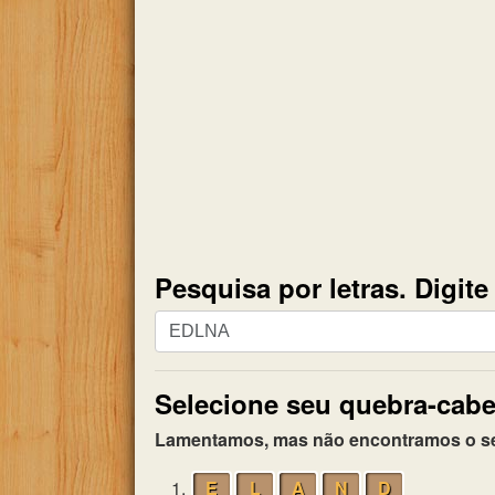
Pesquisa por letras. Digit
Pesquisa
por
letras.
Selecione seu quebra-cabe
Digite
todas
Lamentamos, mas não encontramos o seu 
as
letras
1.
E
L
A
N
D