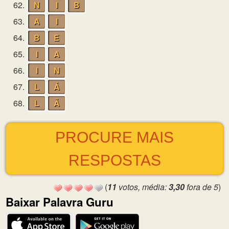
62.
N
I
B
63.
A
I
64.
B
E
65.
I
A
66.
I
N
67.
L
Á
68.
L
Ã
PROCURE MAIS
RESPOSTAS
(
11
votos, média:
3,30
fora de 5
)
Baixar Palavra Guru