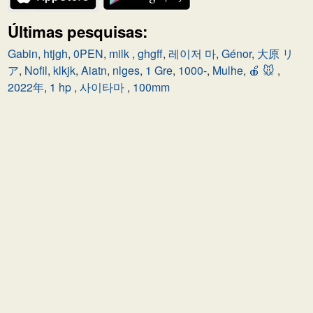
Últimas pesquisas:
Gabin
,
htjgh
,
0PEN
,
milk
,
ghgff
,
레이저 마
,
Génor
,
大原 リ
ア
,
Nofil
,
klkjk
,
Aiatn
,
nlges
,
1 Gre
,
1000-
,
Mulhe
,
🍎 🐭
,
2022年
,
1 hp
,
사이타마
,
100mm