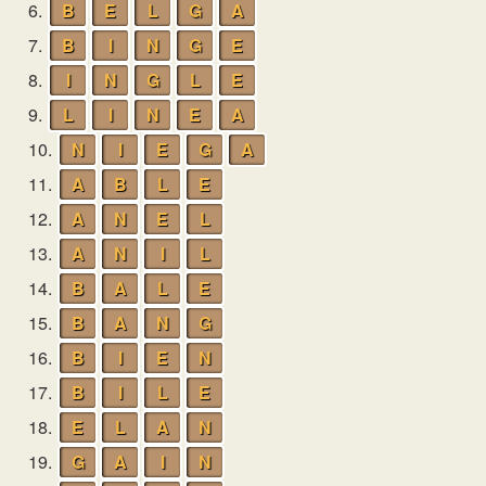
6.
B
E
L
G
A
7.
B
I
N
G
E
8.
I
N
G
L
E
9.
L
I
N
E
A
10.
N
I
E
G
A
11.
A
B
L
E
12.
A
N
E
L
13.
A
N
I
L
14.
B
A
L
E
15.
B
A
N
G
16.
B
I
E
N
17.
B
I
L
E
18.
E
L
A
N
19.
G
A
I
N