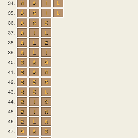
34.
N
A
I
L
35.
Á
G
I
L
36.
A
G
E
37.
A
I
L
38.
A
L
E
39.
A
L
I
40.
B
A
G
41.
B
A
N
42.
B
E
G
43.
B
E
L
44.
B
I
G
45.
B
I
N
46.
E
L
A
47.
G
A
B