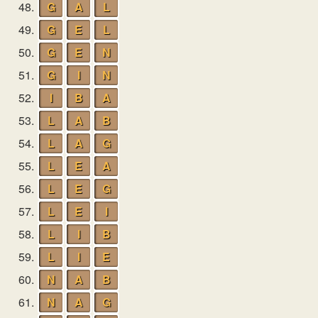
48.
G
A
L
49.
G
E
L
50.
G
E
N
51.
G
I
N
52.
I
B
A
53.
L
A
B
54.
L
A
G
55.
L
E
A
56.
L
E
G
57.
L
E
I
58.
L
I
B
59.
L
I
E
60.
N
A
B
61.
N
A
G