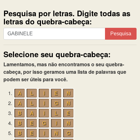
Pesquisa por letras. Digite todas as
letras do quebra-cabeça:
Pesquisa
Pesquisa
por
letras.
Selecione seu quebra-cabeça:
Digite
todas
Lamentamos, mas não encontramos o seu quebra-
as
cabeça, por isso geramos uma lista de palavras que
letras
podem ser úteis para você.
do
quebra-
1.
A
L
I
E
N
cabeça:
2.
A
L
I
G
N
3.
B
A
I
L
E
4.
B
E
G
I
N
5.
B
E
I
N
G