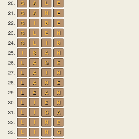
20.
G
A
L
E
21.
G
A
N
E
22.
G
I
B
E
23.
G
L
E
N
24.
G
L
I
B
25.
I
B
A
N
26.
L
A
G
E
27.
L
A
I
N
28.
L
A
N
E
29.
L
E
A
N
30.
L
I
E
N
31.
L
I
G
A
32.
L
I
N
E
33.
L
I
N
G