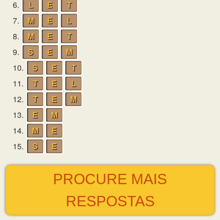
6.
L
E
T
7.
M
E
L
8.
M
E
T
9.
S
E
M
10.
S
E
T
11.
T
E
L
12.
T
E
M
13.
E
M
14.
M
E
15.
S
E
PROCURE MAIS
RESPOSTAS