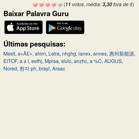
(
11
votos, média:
3,30
fora de 5
)
Baixar Palavra Guru
Últimas pesquisas:
Meslt
,
a+Ã£+
,
ahirn
,
Letra
,
nhghg
,
ianex
,
annes
,
惠州新能源
,
EITOF
,
a a l
,
eefhj
,
Mpraa
,
slulc
,
anzhc
,
a %C
,
AUGUS
,
Nored
,
환자 ph
,
brayl
,
Araac