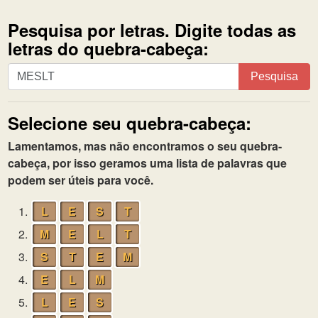
Pesquisa por letras. Digite todas as
letras do quebra-cabeça:
Pesquisa
Pesquisa
por
letras.
Selecione seu quebra-cabeça:
Digite
todas
Lamentamos, mas não encontramos o seu quebra-
as
cabeça, por isso geramos uma lista de palavras que
letras
podem ser úteis para você.
do
quebra-
1.
L
E
S
T
cabeça:
2.
M
E
L
T
3.
S
T
E
M
4.
E
L
M
5.
L
E
S