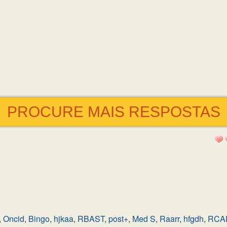
PROCURE MAIS RESPOSTAS
,
Oncid
,
Bingo
,
hjkaa
,
RBAST
,
post+
,
Med S
,
Raarr
,
hfgdh
,
RCA