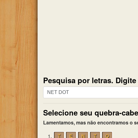
Pesquisa por letras. Digit
Pesquisa
por
letras.
Selecione seu quebra-cabe
Digite
todas
Lamentamos, mas não encontramos o seu 
as
letras
1.
T
E
N
T
O