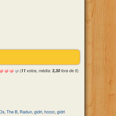
(
11
votos, média:
3,30
fora de 5
)
Ds
,
The B
,
Radun
,
gidri
,
hcccc
,
gidri