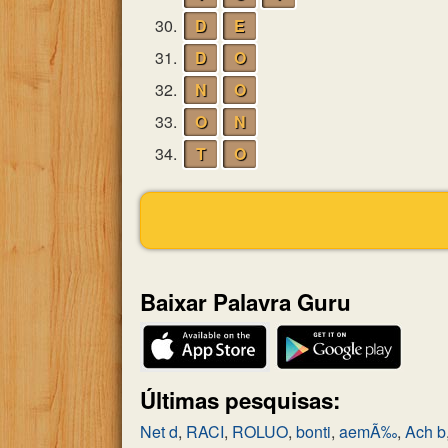
30.
D
E
31.
D
O
32.
N
O
33.
O
N
34.
T
O
Baixar Palavra Guru
Últimas pesquisas:
Net d
,
RACI
,
ROLUO
,
bonti
,
aemÃ‰
,
Ach b