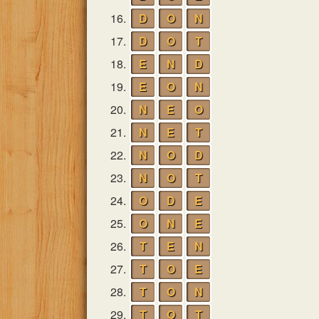
16.
D
O
N
17.
D
O
T
18.
E
N
D
19.
E
O
N
20.
N
E
O
21.
N
E
T
22.
N
O
D
23.
N
O
T
24.
O
D
E
25.
O
N
E
26.
T
E
N
27.
T
O
E
28.
T
O
N
29.
T
O
T