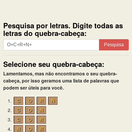
Pesquisa por letras. Digite todas as
letras do quebra-cabeça:
Pesquisa
Pesquisa
por
letras.
Selecione seu quebra-cabeça:
Digite
todas
Lamentamos, mas não encontramos o seu quebra-
as
cabeça, por isso geramos uma lista de palavras que
letras
podem ser úteis para você.
do
quebra-
1.
C
O
R
N
cabeça:
2.
C
O
N
3.
C
O
R
4.
N
O
R