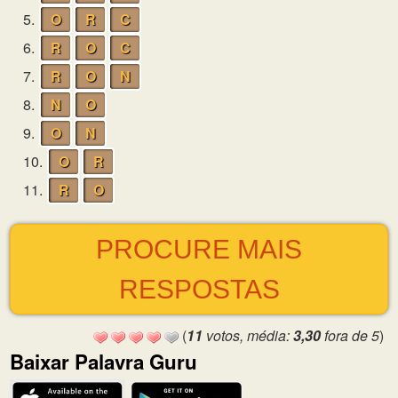
5.
O
R
C
6.
R
O
C
7.
R
O
N
8.
N
O
9.
O
N
10.
O
R
11.
R
O
PROCURE MAIS
RESPOSTAS
(
11
votos, média:
3,30
fora de 5
)
Baixar Palavra Guru