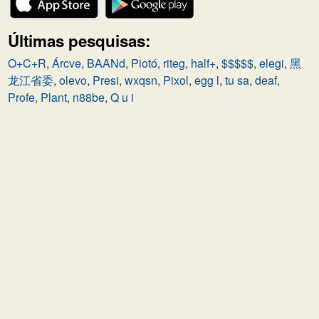
Últimas pesquisas:
O+C+R
,
Árcve
,
BAANd
,
Piotó
,
riteg
,
half+
,
$$$$$
,
elegi
,
黑
龙江省委
,
olevo
,
Presi
,
wxqsn
,
Pixol
,
egg l
,
tu sa
,
deaf
,
Profe
,
Plant
,
n88be
,
Q u i