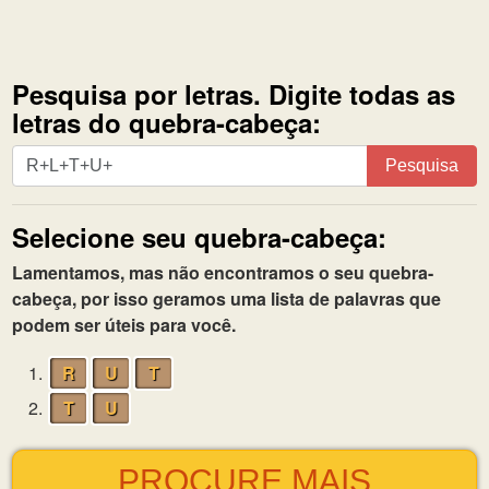
Pesquisa por letras. Digite todas as
letras do quebra-cabeça:
Pesquisa
Pesquisa
por
letras.
Selecione seu quebra-cabeça:
Digite
todas
Lamentamos, mas não encontramos o seu quebra-
as
cabeça, por isso geramos uma lista de palavras que
letras
podem ser úteis para você.
do
quebra-
1.
R
U
T
cabeça:
2.
T
U
PROCURE MAIS