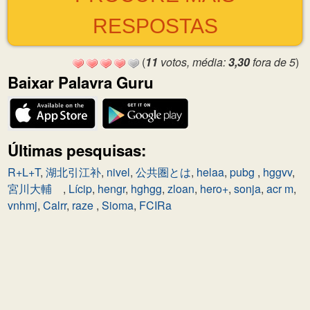
RESPOSTAS
(
11
votos, média:
3,30
fora de 5
)
Baixar Palavra Guru
Últimas pesquisas:
R+L+T
,
湖北引江补
,
nivel
,
公共圏とは
,
helaa
,
pubg
,
hggvv
,
宮川大輔
,
Lícip
,
hengr
,
hghgg
,
zloan
,
hero+
,
sonja
,
acr m
,
vnhmj
,
Calrr
,
raze
,
Sioma
,
FCIRa