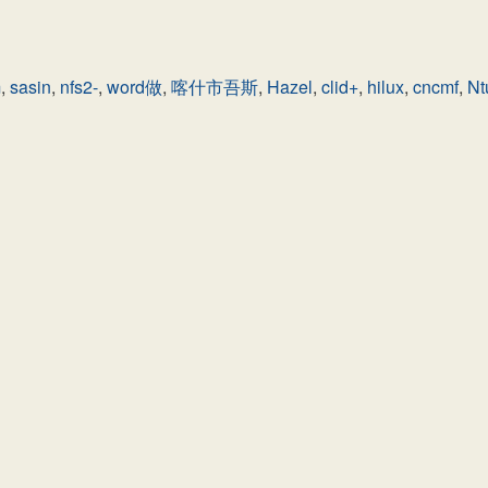
m
,
sasin
,
nfs2-
,
word做
,
喀什市吾斯
,
Hazel
,
clid+
,
hilux
,
cncmf
,
Nt