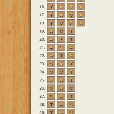
16.
T
A
S
A
17.
T
A
Ç
A
18.
T
U
F
A
19.
A
C
T
20.
A
F
T
21.
A
S
A
22.
A
T
A
23.
C
A
T
24.
C
U
T
25.
F
A
T
26.
S
A
C
27.
S
A
T
28.
T
A
C
29.
T
A
U