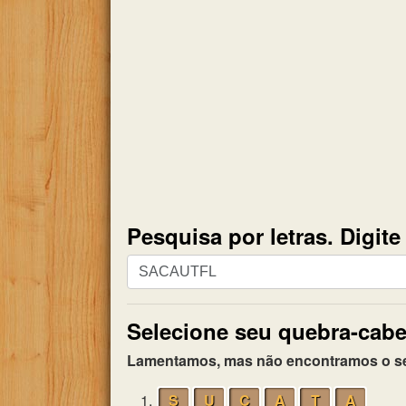
Pesquisa por letras. Digit
Pesquisa
por
letras.
Selecione seu quebra-cabe
Digite
todas
Lamentamos, mas não encontramos o seu 
as
letras
1.
S
U
C
A
T
A