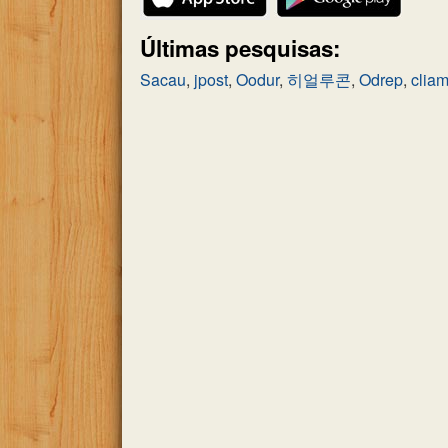
Últimas pesquisas:
Sacau
,
jpost
,
Oodur
,
히얼루콘
,
Odrep
,
clia