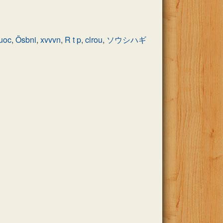
uoc
,
Õsbni
,
xvvvn
,
R t p
,
clrou
,
ソウシハギ