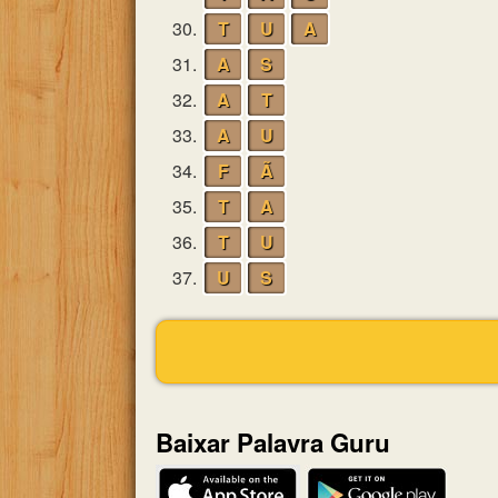
30.
T
U
A
31.
A
S
32.
A
T
33.
A
U
34.
F
Ã
35.
T
A
36.
T
U
37.
U
S
Baixar Palavra Guru