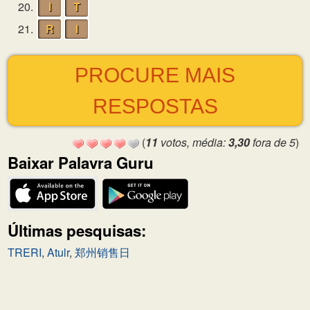
20.
I
T
21.
R
I
PROCURE MAIS
RESPOSTAS
(
11
votos, média:
3,30
fora de 5
)
Baixar Palavra Guru
Últimas pesquisas:
TRERI
,
Atulr
,
郑州销售日