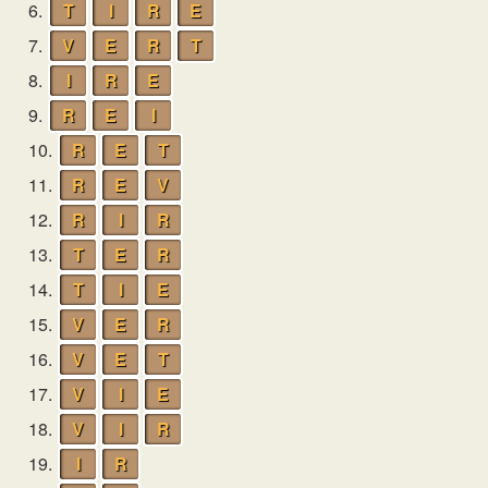
6.
T
I
R
E
7.
V
E
R
T
8.
I
R
E
9.
R
E
I
10.
R
E
T
11.
R
E
V
12.
R
I
R
13.
T
E
R
14.
T
I
E
15.
V
E
R
16.
V
E
T
17.
V
I
E
18.
V
I
R
19.
I
R