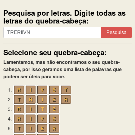
Pesquisa por letras. Digite todas as
letras do quebra-cabeça:
Pesquisa
Pesquisa
por
letras.
Selecione seu quebra-cabeça:
Digite
todas
Lamentamos, mas não encontramos o seu quebra-
as
cabeça, por isso geramos uma lista de palavras que
letras
podem ser úteis para você.
do
quebra-
1.
R
I
V
E
T
cabeça:
2.
T
R
I
E
R
3.
R
I
T
E
4.
R
I
V
E
5.
T
I
E
R