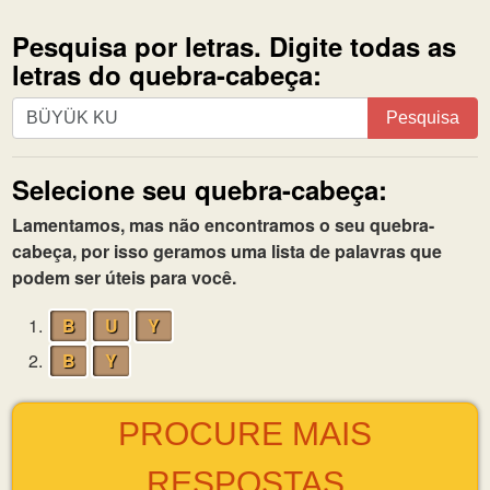
Pesquisa por letras. Digite todas as
letras do quebra-cabeça:
Pesquisa
Pesquisa
por
letras.
Selecione seu quebra-cabeça:
Digite
todas
Lamentamos, mas não encontramos o seu quebra-
as
cabeça, por isso geramos uma lista de palavras que
letras
podem ser úteis para você.
do
quebra-
1.
B
U
Y
cabeça:
2.
B
Y
PROCURE MAIS
RESPOSTAS