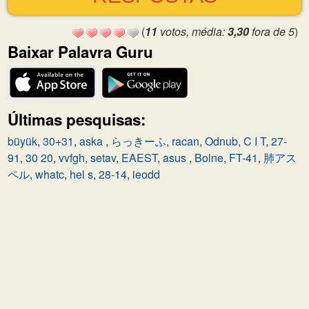
(
11
votos, média:
3,30
fora de 5
)
Baixar Palavra Guru
Últimas pesquisas:
büyük
,
30+31
,
aska
,
らっきーふ
,
racan
,
Odnub
,
C I T
,
27-
91
,
30 20
,
vvfgh
,
setav
,
EAEST
,
asus
,
Bolne
,
FT-41
,
肺アス
ペル
,
whatc
,
hel s
,
28-14
,
ieodd