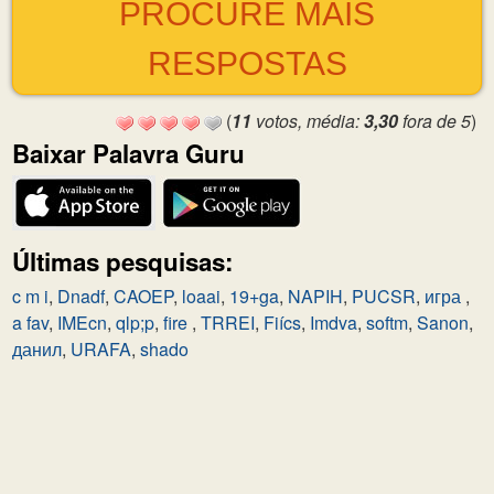
PROCURE MAIS
RESPOSTAS
(
11
votos, média:
3,30
fora de 5
)
Baixar Palavra Guru
Últimas pesquisas:
c m i
,
Dnadf
,
CAOEP
,
loaai
,
19+ga
,
NAPIH
,
PUCSR
,
игра
,
a fav
,
IMEcn
,
qlp;p
,
fire
,
TRREI
,
Fiícs
,
Imdva
,
softm
,
Sanon
,
данил
,
URAFA
,
shado