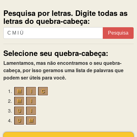
Pesquisa por letras. Digite todas as
letras do quebra-cabeça:
Pesquisa
Pesquisa
por
letras.
Selecione seu quebra-cabeça:
Digite
todas
Lamentamos, mas não encontramos o seu quebra-
as
cabeça, por isso geramos uma lista de palavras que
letras
podem ser úteis para você.
do
quebra-
1.
M
I
C
cabeça:
2.
M
I
3.
U
I
4.
U
M