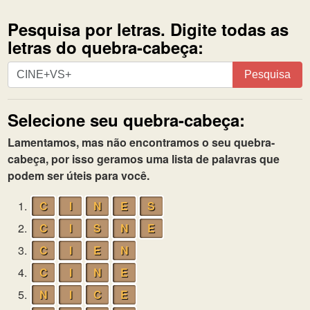
Pesquisa por letras. Digite todas as
letras do quebra-cabeça:
Pesquisa
Pesquisa
por
letras.
Selecione seu quebra-cabeça:
Digite
todas
Lamentamos, mas não encontramos o seu quebra-
as
cabeça, por isso geramos uma lista de palavras que
letras
podem ser úteis para você.
do
quebra-
1.
C
I
N
E
S
cabeça:
2.
C
I
S
N
E
3.
C
I
E
N
4.
C
I
N
E
5.
N
I
C
E