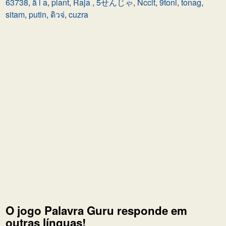
63738
,
ã l a
,
plant
,
Raja
,
5せんじゃ
,
Nccit
,
9toni
,
tonag
,
sitam
,
putin
,
ดิวจ่
,
cuzra
O jogo Palavra Guru responde em
outras línguas!