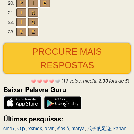
20.
V
I
E
21.
I
N
22.
I
S
23.
S
E
PROCURE MAIS
RESPOSTAS
(
11
votos, média:
3,30
fora de 5
)
Baixar Palavra Guru
Últimas pesquisas:
cine+
,
Ó p
,
xkmdk
,
divin
,
คำขวั
,
marya
,
成长的足迹
,
kahan
,