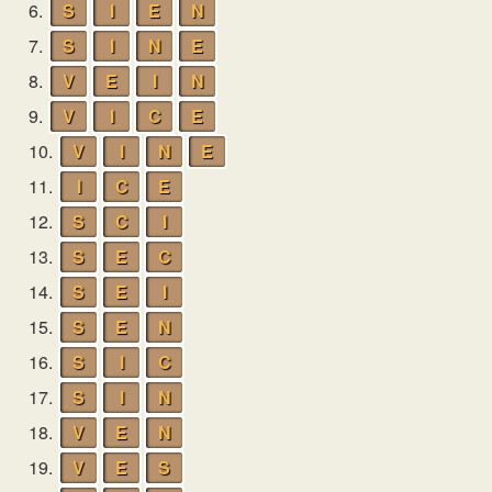
6.
S
I
E
N
7.
S
I
N
E
8.
V
E
I
N
9.
V
I
C
E
10.
V
I
N
E
11.
I
C
E
12.
S
C
I
13.
S
E
C
14.
S
E
I
15.
S
E
N
16.
S
I
C
17.
S
I
N
18.
V
E
N
19.
V
E
S