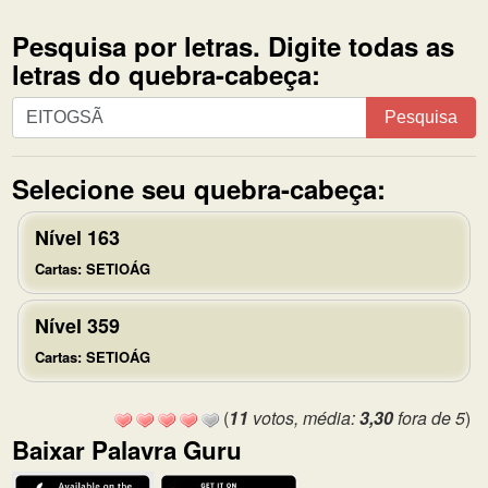
Pesquisa por letras. Digite todas as
letras do quebra-cabeça:
Pesquisa
Pesquisa
por
letras.
Selecione seu quebra-cabeça:
Digite
todas
Nível 163
as
letras
Cartas: SETIOÁG
do
quebra-
Nível 359
cabeça:
Cartas: SETIOÁG
(
11
votos, média:
3,30
fora de 5
)
Baixar Palavra Guru