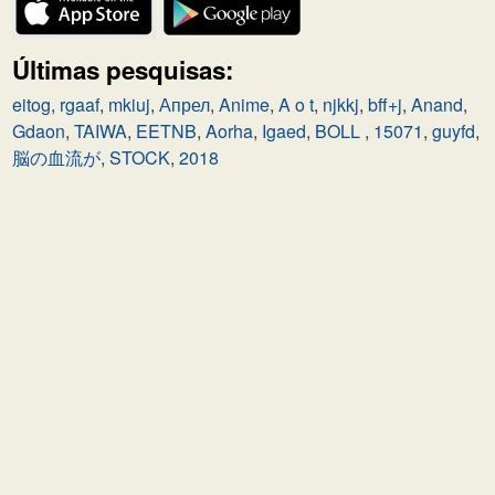
Últimas pesquisas:
eitog
,
rgaaf
,
mkiuj
,
Апрел
,
Anime
,
A o t
,
njkkj
,
bff+j
,
Anand
,
Gdaon
,
TAIWA
,
EETNB
,
Aorha
,
Igaed
,
BOLL
,
15071
,
guyfd
,
脳の血流が
,
STOCK
,
2018