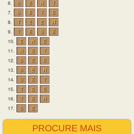
6.
S
E
N
T
7.
S
E
T
E
8.
T
E
E
N
9.
T
E
S
E
10.
E
N
E
11.
N
E
T
12.
S
E
E
13.
S
E
N
14.
S
E
T
15.
T
E
E
16.
T
E
N
17.
S
E
PROCURE MAIS