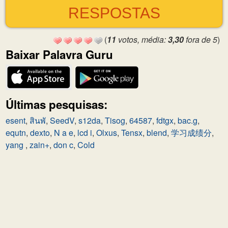
RESPOSTAS
(
11
votos, média:
3,30
fora de 5
)
Baixar Palavra Guru
Últimas pesquisas:
esent
,
สินพั
,
SeedV
,
s12da
,
Tisog
,
64587
,
fdtgx
,
bac.g
,
equtn
,
dexto
,
N a e
,
lcd i
,
Olxus
,
Tensx
,
blend
,
学习成绩分
,
yang
,
zain+
,
don c
,
Cold