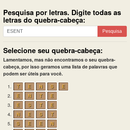
Pesquisa por letras. Digite todas as
letras do quebra-cabeça:
Pesquisa
Pesquisa
por
letras.
Selecione seu quebra-cabeça:
Digite
todas
Lamentamos, mas não encontramos o seu quebra-
as
cabeça, por isso geramos uma lista de palavras que
letras
podem ser úteis para você.
do
quebra-
1.
T
E
N
S
E
cabeça:
2.
E
N
T
E
3.
E
S
T
E
4.
N
E
S
T
5.
S
E
E
N