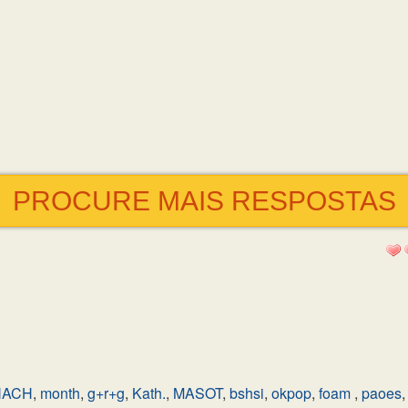
PROCURE MAIS RESPOSTAS
NACH
,
month
,
g+r+g
,
Kath.
,
MASOT
,
bshsi
,
okpop
,
foam
,
paoes