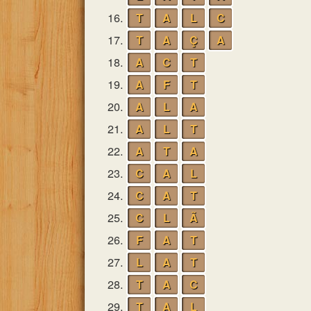
16.
T
A
L
C
17.
T
A
Ç
A
18.
A
C
T
19.
A
F
T
20.
A
L
A
21.
A
L
T
22.
A
T
A
23.
C
A
L
24.
C
A
T
25.
C
L
Ã
26.
F
A
T
27.
L
A
T
28.
T
A
C
29.
T
A
L