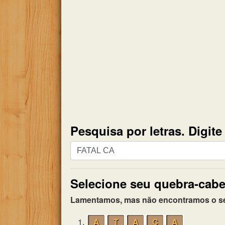
Pesquisa por letras. Digit
Pesquisa
por
letras.
Selecione seu quebra-cabe
Digite
todas
Lamentamos, mas não encontramos o seu 
as
letras
1.
A
T
A
C
A