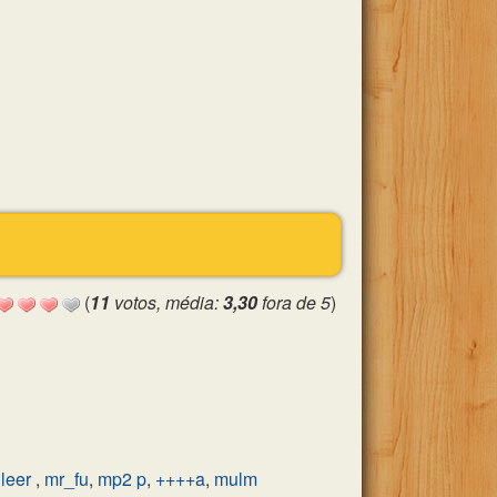
(
11
votos, média:
3,30
fora de 5
)
,
leer
,
mr_fu
,
mp2 p
,
++++a
,
mulm