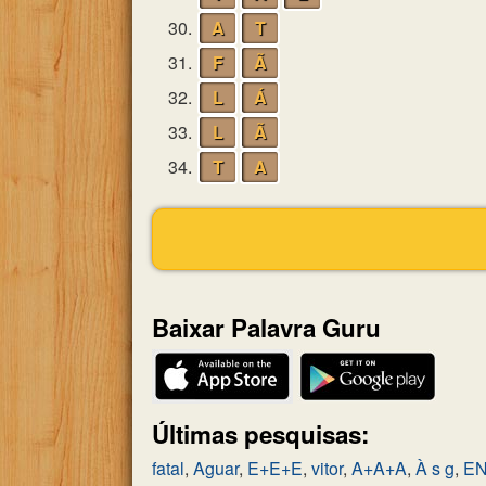
30.
A
T
31.
F
Ã
32.
L
Á
33.
L
Ã
34.
T
A
Baixar Palavra Guru
Últimas pesquisas:
fatal
,
Aguar
,
E+E+E
,
vitor
,
A+A+A
,
À s g
,
E