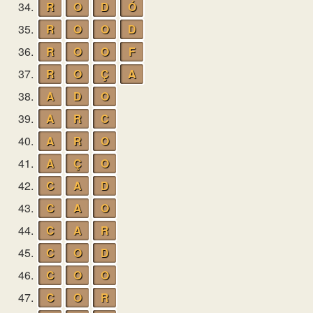
34.
R
O
D
Ó
35.
R
O
O
D
36.
R
O
O
F
37.
R
O
Ç
A
38.
A
D
O
39.
A
R
C
40.
A
R
O
41.
A
Ç
O
42.
C
A
D
43.
C
A
O
44.
C
A
R
45.
C
O
D
46.
C
O
O
47.
C
O
R