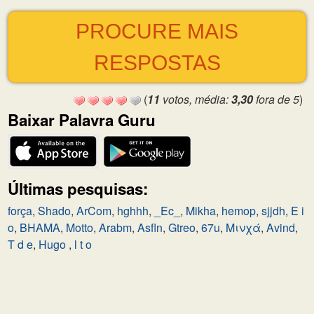
PROCURE MAIS
RESPOSTAS
(
11
votos, média:
3,30
fora de 5
)
Baixar Palavra Guru
Últimas pesquisas:
força
,
Shado
,
ArCom
,
hghhh
,
_Ec_
,
Mikha
,
hemop
,
sjjdh
,
E i
o
,
BHAMA
,
Motto
,
Arabm
,
Asfln
,
Gtreo
,
67u
,
Μινχά
,
Avind
,
T d e
,
Hugo
,
l t o