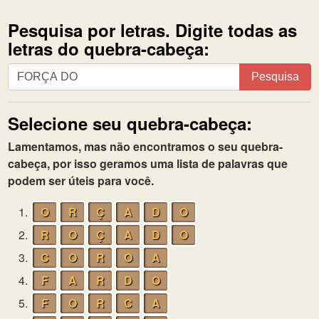
Pesquisa por letras. Digite todas as
letras do quebra-cabeça:
Pesquisa
Pesquisa
por
letras.
Selecione seu quebra-cabeça:
Digite
todas
Lamentamos, mas não encontramos o seu quebra-
as
cabeça, por isso geramos uma lista de palavras que
letras
podem ser úteis para você.
do
quebra-
1.
O
R
Ç
A
D
O
cabeça:
2.
R
O
Ç
A
D
O
3.
C
O
R
O
A
4.
F
A
R
D
O
5.
F
O
R
C
A