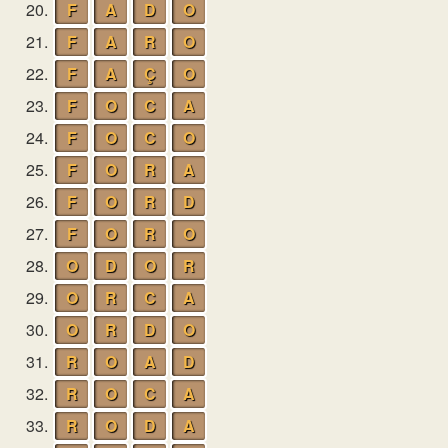
20.
F
A
D
O
21.
F
A
R
O
22.
F
A
Ç
O
23.
F
O
C
A
24.
F
O
C
O
25.
F
O
R
A
26.
F
O
R
D
27.
F
O
R
O
28.
O
D
O
R
29.
O
R
C
A
30.
O
R
D
O
31.
R
O
A
D
32.
R
O
C
A
33.
R
O
D
A