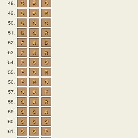
48.
C
Ã
O
49.
D
A
R
50.
D
O
C
51.
D
O
R
52.
F
A
D
53.
F
A
R
54.
F
O
O
55.
F
O
R
56.
F
R
O
57.
O
A
F
58.
O
A
R
59.
O
C
A
60.
O
C
O
61.
O
O
F