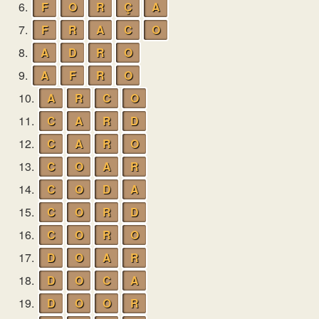
6.
F
O
R
Ç
A
7.
F
R
A
C
O
8.
A
D
R
O
9.
A
F
R
O
10.
A
R
C
O
11.
C
A
R
D
12.
C
A
R
O
13.
C
O
A
R
14.
C
O
D
A
15.
C
O
R
D
16.
C
O
R
O
17.
D
O
A
R
18.
D
O
C
A
19.
D
O
O
R