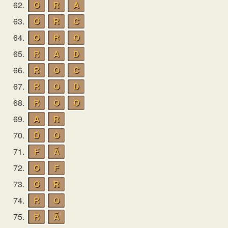
62.
O
R
A
63.
O
R
C
64.
O
R
O
65.
R
A
D
66.
R
O
C
67.
R
O
D
68.
R
O
O
69.
A
R
70.
D
O
71.
F
Ã
72.
O
F
73.
O
R
74.
R
O
75.
R
Ã