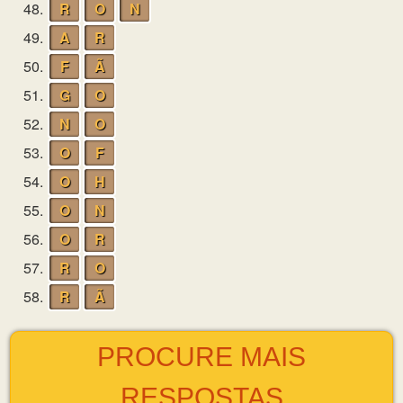
48.
R
O
N
49.
A
R
50.
F
Ã
51.
G
O
52.
N
O
53.
O
F
54.
O
H
55.
O
N
56.
O
R
57.
R
O
58.
R
Ã
PROCURE MAIS
RESPOSTAS