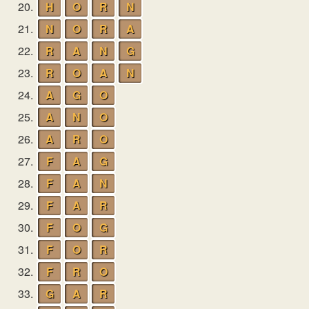
20.
H
O
R
N
21.
N
O
R
A
22.
R
A
N
G
23.
R
O
A
N
24.
A
G
O
25.
A
N
O
26.
A
R
O
27.
F
A
G
28.
F
A
N
29.
F
A
R
30.
F
O
G
31.
F
O
R
32.
F
R
O
33.
G
A
R