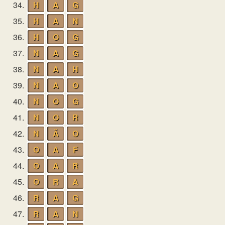
34.
H
A
G
35.
H
A
N
36.
H
O
G
37.
N
A
G
38.
N
A
H
39.
N
A
O
40.
N
O
G
41.
N
O
R
42.
N
Ã
O
43.
O
A
F
44.
O
A
R
45.
O
R
A
46.
R
A
G
47.
R
A
N