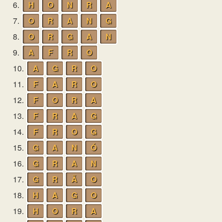
6.
H
O
N
R
A
7.
O
R
A
N
G
8.
O
R
G
A
N
9.
A
F
R
O
10.
A
G
R
O
11.
F
A
R
O
12.
F
O
R
A
13.
F
R
A
G
14.
F
R
O
G
15.
G
A
N
Ó
16.
G
R
A
N
17.
G
R
Ã
O
18.
H
A
G
O
19.
H
O
R
A