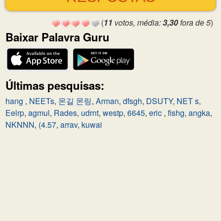
(
11
votos, média:
3,30
fora de 5
)
Baixar Palavra Guru
Últimas pesquisas:
hang
,
NEETs
,
몬길 몬링
,
Arman
,
dfsgh
,
DSUTY
,
NET s
,
Eelrp
,
agmul
,
Rades
,
udrnt
,
westp
,
6645
,
eric
,
fishg
,
angka
,
NKNNN
,
(4.57
,
arrav
,
kuwai