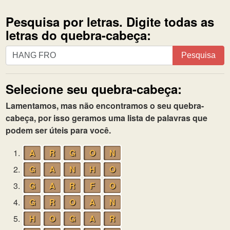
Pesquisa por letras. Digite todas as
letras do quebra-cabeça:
Pesquisa
Pesquisa
por
letras.
Selecione seu quebra-cabeça:
Digite
todas
Lamentamos, mas não encontramos o seu quebra-
as
cabeça, por isso geramos uma lista de palavras que
letras
podem ser úteis para você.
do
quebra-
1.
A
R
G
O
N
cabeça:
2.
G
A
N
H
O
3.
G
A
R
F
O
4.
G
R
O
A
N
5.
H
O
G
A
R