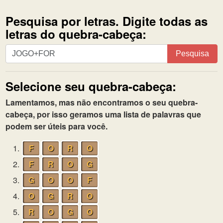
Pesquisa por letras. Digite todas as
letras do quebra-cabeça:
Pesquisa
Pesquisa
por
letras.
Selecione seu quebra-cabeça:
Digite
todas
Lamentamos, mas não encontramos o seu quebra-
as
cabeça, por isso geramos uma lista de palavras que
letras
podem ser úteis para você.
do
quebra-
1.
F
O
R
O
cabeça:
2.
F
R
O
G
3.
G
O
O
F
4.
O
G
R
O
5.
R
O
G
O