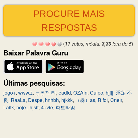
PROCURE MAIS
RESPOSTAS
(
11
votos, média:
3,30
fora de 5
)
Baixar Palavra Guru
Últimas pesquisas:
jogo+
,
www.z
,
능동적 타
,
eadid
,
OZAln
,
Culpo
,
hjjjj
,
淫荡 不
良
,
RaaLa
,
Despe
,
hnhbh
,
hjkkk
,
（株）as
,
Rifoi
,
Cneir
,
Laitk
,
hoje
,
hjsif
,
4+vie
,
파트타임