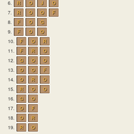
6.
R
O
J
O
7.
R
O
O
F
8.
F
O
G
9.
F
O
O
10.
F
O
R
11.
F
R
O
12.
G
O
O
13.
O
O
F
14.
O
R
O
15.
R
O
O
16.
G
O
17.
O
F
18.
O
R
19.
R
O