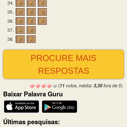
34.
R
A
P
35.
R
E
G
36.
R
E
P
37.
A
R
38.
R
Ã
PROCURE MAIS
RESPOSTAS
(
11
votos, média:
3,30
fora de 5
)
Baixar Palavra Guru
Últimas pesquisas: