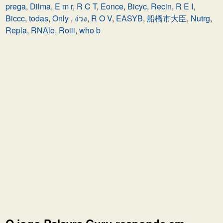
prega
,
Dilma
,
E m r
,
R C T
,
Eonce
,
Bicyc
,
Recin
,
R E I
,
Biccc
,
todas
,
Only
,
ง่วง
,
R O V
,
EASYB
,
船橋市大臣
,
Nutrg
,
Repla
,
RNAlo
,
Roiii
,
who b