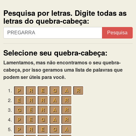
Pesquisa por letras. Digite todas as
letras do quebra-cabeça:
Pesquisa
Pesquisa
por
letras.
Selecione seu quebra-cabeça:
Digite
todas
Lamentamos, mas não encontramos o seu quebra-
as
cabeça, por isso geramos uma lista de palavras que
letras
podem ser úteis para você.
do
quebra-
1.
P
R
E
G
A
R
cabeça:
2.
E
R
R
A
R
3.
G
E
R
A
R
4.
P
E
G
A
R
5.
P
R
E
G
A