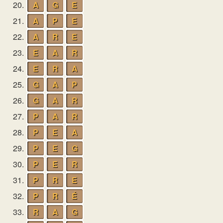
20.
A
G
E
21.
A
P
E
22.
A
R
E
23.
E
A
R
24.
E
R
A
25.
G
A
P
26.
G
A
R
27.
P
A
R
28.
P
E
A
29.
P
E
G
30.
P
E
R
31.
P
R
E
32.
P
R
É
33.
R
A
G