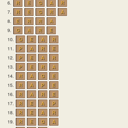
6.
R
E
G
A
R
7.
R
E
G
R
A
8.
E
R
R
A
9.
G
A
R
E
10.
G
E
A
R
11.
P
A
R
E
12.
P
E
A
R
13.
P
E
R
A
14.
R
A
G
E
15.
R
A
P
E
16.
R
A
R
E
17.
R
E
A
P
18.
R
E
A
R
19.
R
E
G
A