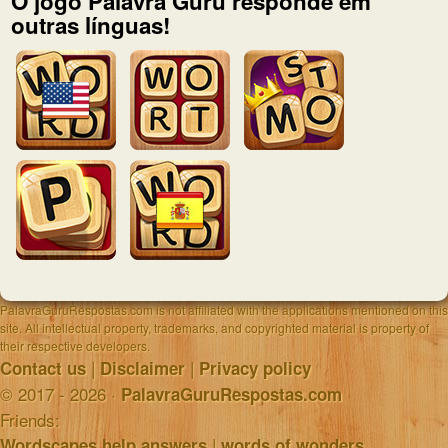
O jogo Palavra Guru responde em
outras línguas!
PalavraGuruRespostas.com is not affiliated with the applications mentioned on this
site. All intellectual property, trademarks, and copyrighted material is property of
their respective developers.
|
|
Contact us
Disclaimer
Privacy policy
© 2017 - 2026 ·
PalavraGuruRespostas.com
Friends:
|
Wordscapes help answers
words of wonders