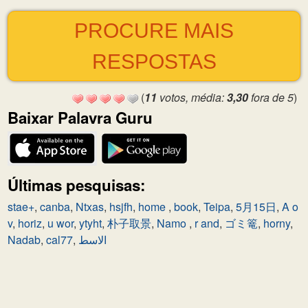
PROCURE MAIS
RESPOSTAS
(
11
votos, média:
3,30
fora de 5
)
Baixar Palavra Guru
Últimas pesquisas:
stae+
,
canba
,
Ntxas
,
hsjfh
,
home
,
book
,
Teipa
,
5月15日
,
A o
v
,
horiz
,
u wor
,
ytyht
,
朴子取景
,
Namo
,
r and
,
ゴミ篭
,
horny
,
Nadab
,
cal77
,
الاسط