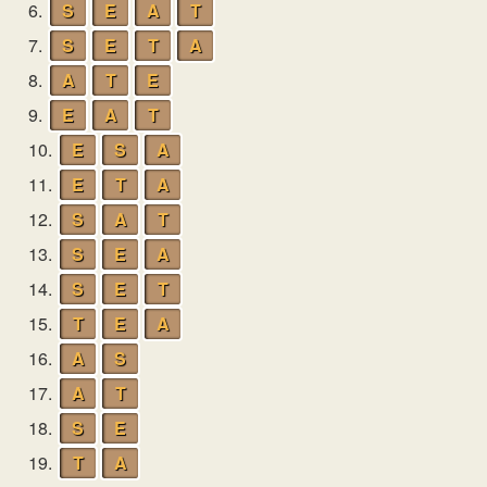
6.
S
E
A
T
7.
S
E
T
A
8.
A
T
E
9.
E
A
T
10.
E
S
A
11.
E
T
A
12.
S
A
T
13.
S
E
A
14.
S
E
T
15.
T
E
A
16.
A
S
17.
A
T
18.
S
E
19.
T
A