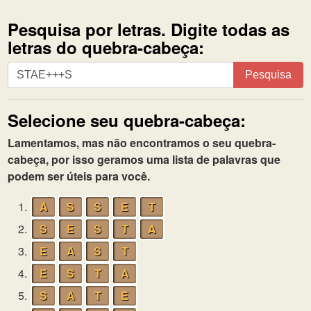
Pesquisa por letras. Digite todas as
letras do quebra-cabeça:
Pesquisa
Pesquisa
por
letras.
Selecione seu quebra-cabeça:
Digite
todas
Lamentamos, mas não encontramos o seu quebra-
as
cabeça, por isso geramos uma lista de palavras que
letras
podem ser úteis para você.
do
quebra-
1.
A
S
S
E
T
cabeça:
2.
S
E
S
T
A
3.
E
A
S
T
4.
E
S
T
A
5.
S
A
T
E