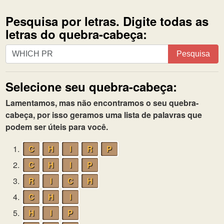
Pesquisa por letras. Digite todas as
letras do quebra-cabeça:
Pesquisa
Pesquisa
por
letras.
Selecione seu quebra-cabeça:
Digite
todas
Lamentamos, mas não encontramos o seu quebra-
as
cabeça, por isso geramos uma lista de palavras que
letras
podem ser úteis para você.
do
quebra-
1.
C
H
I
R
P
cabeça:
2.
C
H
I
P
3.
R
I
C
H
4.
C
H
I
5.
H
I
P