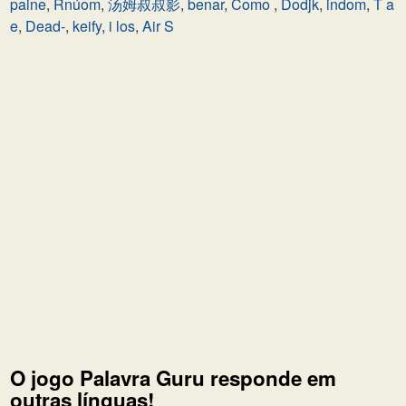
paine
,
Rnúom
,
汤姆叔叔影
,
benar
,
Como
,
Dodjk
,
indom
,
T a
e
,
Dead-
,
keify
,
i los
,
Air S
O jogo Palavra Guru responde em
outras línguas!