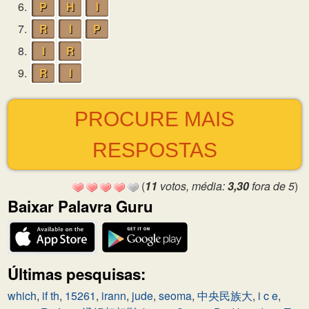
6.
P
H
I
7.
R
I
P
8.
I
R
9.
R
I
PROCURE MAIS
RESPOSTAS
(
11
votos, média:
3,30
fora de 5
)
Baixar Palavra Guru
Últimas pesquisas:
which
,
if th
,
15261
,
irann
,
jude
,
seoma
,
中央民族大
,
i c e
,