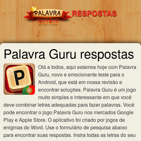
Palavra Guru respostas
Olá a todos, aqui estamos hoje com Palavra
Guru, novo e emocionante teste para o
Android, que está em nossa revisão e
encontrar soluções. Palavra Guru é um jogo
muito simples e interessante em que você
deve combinar letras adequadas para fazer palavras. Você
pode encontrar o jogo Palavra Guru nos mercados Google
Play e Apple Store. O aplicativo foi criado por jogos de
enigmas do Word. Use o formulário de pesquisa abaixo
para encontrar suas respostas. Insira todas as letras do seu