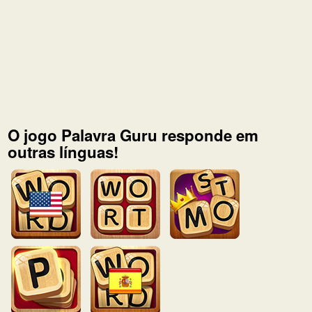
O jogo Palavra Guru responde em
outras línguas!