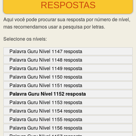
RESPOSTAS
Aqui você pode procurar sua resposta por número de nível,
mas recomendamos usar a pesquisa por letras.
Selecione os níveis:
Palavra Guru Nível 1147 resposta
Palavra Guru Nível 1148 resposta
Palavra Guru Nível 1149 resposta
Palavra Guru Nível 1150 resposta
Palavra Guru Nível 1151 resposta
Palavra Guru Nível 1152 resposta
Palavra Guru Nível 1153 resposta
Palavra Guru Nível 1154 resposta
Palavra Guru Nível 1155 resposta
Palavra Guru Nível 1156 resposta