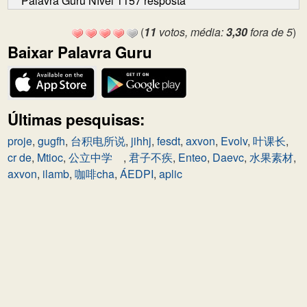
Palavra Guru Nível 1157 resposta
(
11
votos, média:
3,30
fora de 5
)
Baixar Palavra Guru
Últimas pesquisas:
proje
,
gugfh
,
台积电所说
,
jihhj
,
fesdt
,
axvon
,
Evolv
,
叶课长
,
cr de
,
Mtioc
,
公立中学
,
君子不疾
,
Enteo
,
Daevc
,
水果素材
,
axvon
,
ilamb
,
咖啡cha
,
ÁEDPI
,
aplic