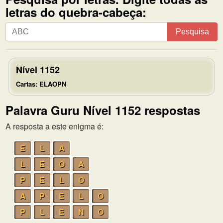
letras do quebra-cabeça:
Pesquisa
Pesquisa
por
letras.
Digite
Nível 1152
todas
Cartas: ELAOPN
as
letras
Palavra Guru Nível 1152 respostas
do
quebra-
A resposta a este enigma é:
cabeça:
E
L
A
L
E
O
A
P
E
L
O
A
P
E
L
O
P
L
E
N
O