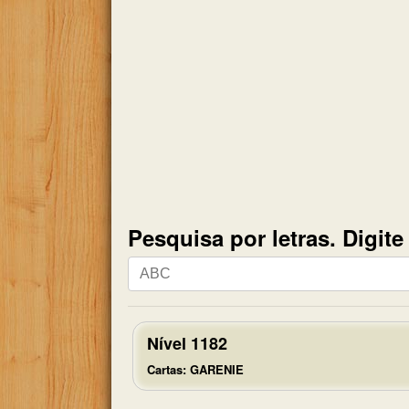
Pesquisa por letras. Digit
Pesquisa
por
letras.
Digite
Nível 1182
todas
Cartas: GARENIE
as
letras