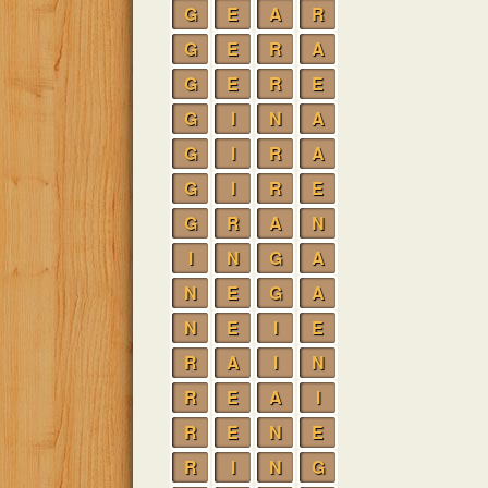
G
E
A
R
G
E
R
A
G
E
R
E
G
I
N
A
G
I
R
A
G
I
R
E
G
R
A
N
I
N
G
A
N
E
G
A
N
E
I
E
R
A
I
N
R
E
A
I
R
E
N
E
R
I
N
G