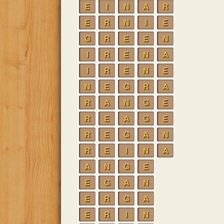
E
I
N
A
R
E
R
N
I
E
G
R
E
E
N
I
R
E
N
A
I
R
E
N
E
N
E
G
R
A
R
A
N
G
E
R
E
A
G
E
R
E
G
A
N
R
E
I
N
A
A
N
G
E
E
G
A
N
E
R
G
A
E
R
I
N