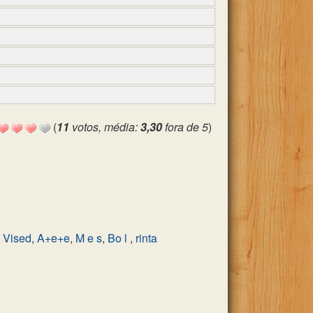
(
11
votos, média:
3,30
fora de 5
)
,
Vised
,
A+e+e
,
M e s
,
Bo l
,
rinta