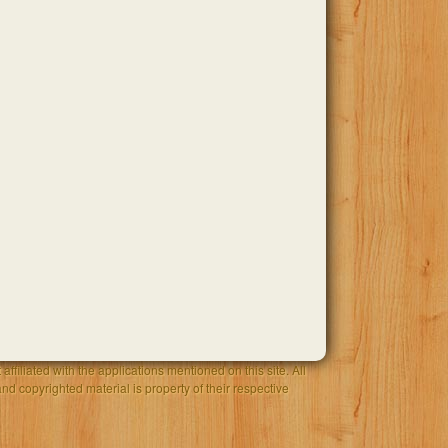
filiated with the applications mentioned on this site. All
and copyrighted material is property of their respective