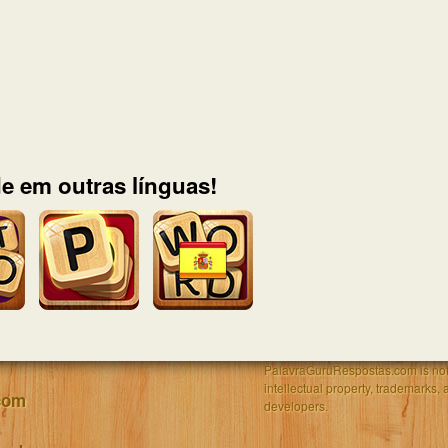
e em outras línguas!
PalavraGuruRespostas.com is not af
intellectual property, trademarks, 
com
developers.