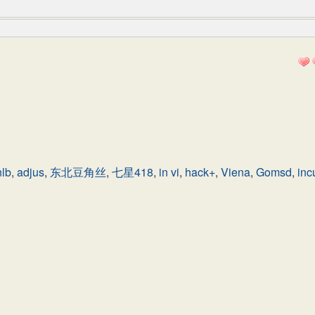
nlb
,
adjus
,
东北豆角丝
,
七星418
,
in vi
,
hack+
,
Viena
,
Gomsd
,
inc