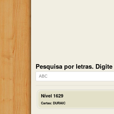
Pesquisa por letras. Digit
Pesquisa
por
letras.
Digite
Nível 1629
todas
Cartas: DURAIC
as
letras