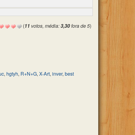
(
11
votos, média:
3,30
fora de 5
)
uc
,
hgtyh
,
R+N+G
,
X-Art
,
inver
,
best