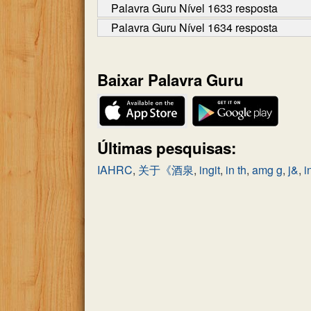
Palavra Guru Nível 1633 resposta
Palavra Guru Nível 1634 resposta
Baixar Palavra Guru
Últimas pesquisas:
IAHRC
,
关于《酒泉
,
ingit
,
in th
,
amg g
,
j&
,
i