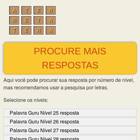
A
T
E
R
R
E
T
A
T
E
R
A
PROCURE MAIS
RESPOSTAS
Aqui você pode procurar sua resposta por número de nível,
mas recomendamos usar a pesquisa por letras.
Selecione os níveis:
Palavra Guru Nível 25 resposta
Palavra Guru Nível 26 resposta
Palavra Guru Nível 27 resposta
Palavra Guru Nível 28 resposta