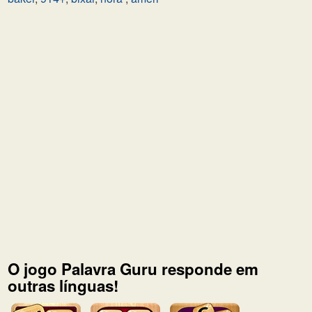
O jogo Palavra Guru responde em
outras línguas!